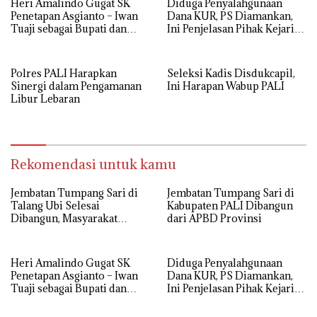
Heri Amalindo Gugat SK
Diduga Penyalahgunaan
Penetapan Asgianto – Iwan
Dana KUR, PS Diamankan,
Tuaji sebagai Bupati dan
Ini Penjelasan Pihak Kejari
Wakil Bupati PALI
PALI
Polres PALI Harapkan
Seleksi Kadis Disdukcapil,
Sinergi dalam Pengamanan
Ini Harapan Wabup PALI
Libur Lebaran
Rekomendasi untuk kamu
Jembatan Tumpang Sari di
Jembatan Tumpang Sari di
Talang Ubi Selesai
Kabupaten PALI Dibangun
Dibangun, Masyarakat
dari APBD Provinsi
Ucapkan Terimakasih
Heri Amalindo Gugat SK
Diduga Penyalahgunaan
Penetapan Asgianto – Iwan
Dana KUR, PS Diamankan,
Tuaji sebagai Bupati dan
Ini Penjelasan Pihak Kejari
Wakil Bupati PALI
PALI