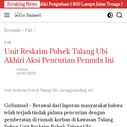
Langsung
lembang Juga Selidiki Pengadaan 1.800 Lampu Jalan Tenaga Surya
Breaking News
ke
konten
Beranda
Pali
Pali
Unit Reskrim Polsek Talang Ubi
Akhiri Aksi Pencurian Pemuda Ini
Admin
14/07/2020
Unit Reskrim Polsek Talang Ubi, menggelandang RS
GoSumsel –
Berawal dari laporan masyarakat bahwa
telah terjadi tindak pidana pencurian dengan
pemberatan di rumah korban di kawasan Talang
Subur, Unit Reskrim Polsek Talang Ubi,