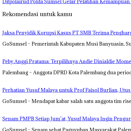
Ditpolairud Polda Sumsel Gelar Pelatihan Kemampua
Rekomendasi untuk kamu
Jaksa Penyidik Korupsi Kasus PT SMB Terima Pengha
GoSumsel – Pemerintah Kabupaten Musi Banyuasin, S
Peby Anggi Pratama: Terpilihnya Andie Dinialdie Mome
Palembang – Anggota DPRD Kota Palembang dua periode 
Perhatian Yusuf Malaya untuk Prof Faisol Burlian, Utu
GoSumsel – Mendapat kabar salah satu anggota tim rise
Senam PMPB Setiap Jum’at, Yusuf Malaya Ingin Pengur
GoSumsel – Senam sehat Paguyuban Masyarakat Palemb