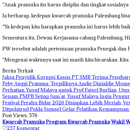
“Anak pramuka itu harus disiplin dan tingkat sosialny
Ia berharap, kedepan kwarcab pramuka Palembang bisa le
“Ya kedepan kita harapkan pramuka ini harus lebih baik
Sementara itu, Dewan Kerjasama cabang Palembang, H
PW tersebut adalah pertemuan pramuka Penegak dan 
“Mengenai waktunya saat ini masih kita bicarakan. Kita 
Berita Terkait
Jaksa Penyidik Korupsi Kasus PT SMB Terima Pengha
Peby Anggi Pratama: Terpilihnya Andie Dinialdie Mome
Perhatian Yusuf Malaya untuk Prof Faisol Burlian, Utu
Senam PMPB Setiap Jum’at, Yusuf Malaya Ingin Pengur
Festival Perahu Bidar 2026 Disiapkan Lebih Meriah, V
Ditpolairud Polda Sumsel Gelar Pelatihan Kemampua
Post Views:
576
Kwarcab Pramuka
Program Kwarcab Pramuka
Wakil W
257
Komentar