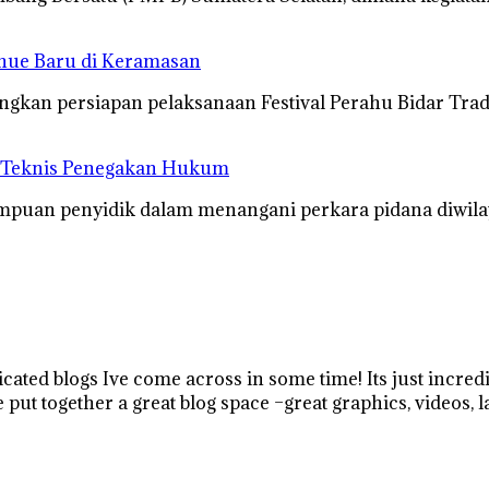
enue Baru di Keramasan
gkan persiapan pelaksanaan Festival Perahu Bidar Tra
n Teknis Penegakan Hukum
uan penyidik dalam menangani perkara pidana diwilay
icated blogs Ive come across in some time! Its just inc
 put together a great blog space –great graphics, videos, l