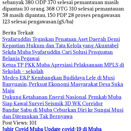
sebanyak 380 ODP 370 selesai pemantauan masih
dipantau 10 orang, 368 OTG 310 selesai pemantauan
58 masih dipantau, 150 PDP 28 proses pengawasan
123 selesai pengawasan.(gS/ba)
Berita Terkait
Syafaruddin Tegaskan Penataan Aset Daerah Demi
Kepastian Hukum dan Tata Kelola yang Akuntabel
Sekda Muba Syafaruddin Cari Solusi Penguatan
Belanja Pegawai
Ketua TP PKK Muba Apresiasi Pelaksanaan MPLS di
Sekolah – sekolah
Medco E&P Kembangkan Budidaya Lele di Musi
Banyuasin, Perkuat Ekonomi Masyarakat Desa Suka
Maju
Dukung Ketahanan Energi Nasional, Pemkab Muba
Siap Kawal Survei Seismik 3D WK Corridor
Bandar Sabu di Muba Ceburkan Diri ke Sungai Musi
dan Ditemukan Tak Bernyawa
Post Views:
101
Jubir Covid Muba
Update covid-19 di Muba