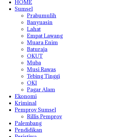
HOME
Sumsel
Prabumulih
Banyuasin
Lahat
Empat Lawang
Muara Enim
Baturaja
OKUT
Muba
Musi Rawas
Tebing Tinggi
OKI
Pagar Alam
Ekonomi
Kriminal
Pemprov Sumsel
Rillis Pemprov
Palembang
Pendidikan
Peristiwa