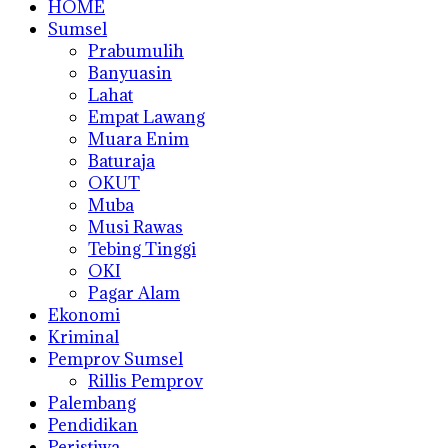
HOME
Sumsel
Prabumulih
Banyuasin
Lahat
Empat Lawang
Muara Enim
Baturaja
OKUT
Muba
Musi Rawas
Tebing Tinggi
OKI
Pagar Alam
Ekonomi
Kriminal
Pemprov Sumsel
Rillis Pemprov
Palembang
Pendidikan
Peristiwa