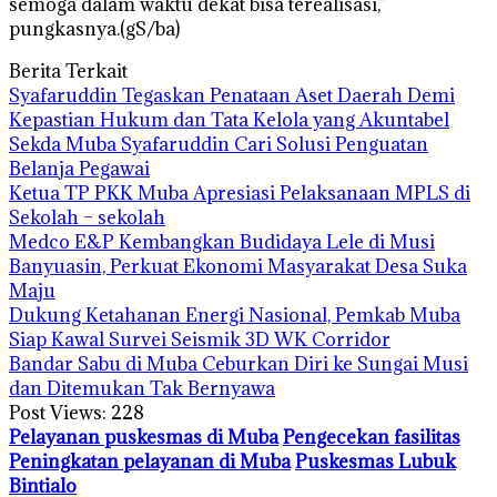
semoga dalam waktu dekat bisa terealisasi,”
pungkasnya.(gS/ba)
Berita Terkait
Syafaruddin Tegaskan Penataan Aset Daerah Demi
Kepastian Hukum dan Tata Kelola yang Akuntabel
Sekda Muba Syafaruddin Cari Solusi Penguatan
Belanja Pegawai
Ketua TP PKK Muba Apresiasi Pelaksanaan MPLS di
Sekolah – sekolah
Medco E&P Kembangkan Budidaya Lele di Musi
Banyuasin, Perkuat Ekonomi Masyarakat Desa Suka
Maju
Dukung Ketahanan Energi Nasional, Pemkab Muba
Siap Kawal Survei Seismik 3D WK Corridor
Bandar Sabu di Muba Ceburkan Diri ke Sungai Musi
dan Ditemukan Tak Bernyawa
Post Views:
228
Pelayanan puskesmas di Muba
Pengecekan fasilitas
Peningkatan pelayanan di Muba
Puskesmas Lubuk
Bintialo