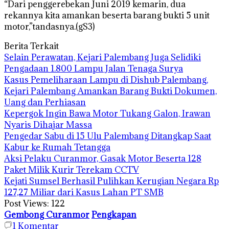
“Dari penggerebekan Juni 2019 kemarin, dua
rekannya kita amankan beserta barang bukti 5 unit
motor,”tandasnya.(gS3)
Berita Terkait
Selain Perawatan, Kejari Palembang Juga Selidiki
Pengadaan 1.800 Lampu Jalan Tenaga Surya
Kasus Pemeliharaan Lampu di Dishub Palembang,
Kejari Palembang Amankan Barang Bukti Dokumen,
Uang dan Perhiasan
Kepergok Ingin Bawa Motor Tukang Galon, Irawan
Nyaris Dihajar Massa
Pengedar Sabu di 15 Ulu Palembang Ditangkap Saat
Kabur ke Rumah Tetangga
Aksi Pelaku Curanmor, Gasak Motor Beserta 128
Paket Milik Kurir Terekam CCTV
Kejati Sumsel Berhasil Pulihkan Kerugian Negara Rp
127,27 Miliar dari Kasus Lahan PT SMB
Post Views:
122
Gembong Curanmor
Pengkapan
1
Komentar