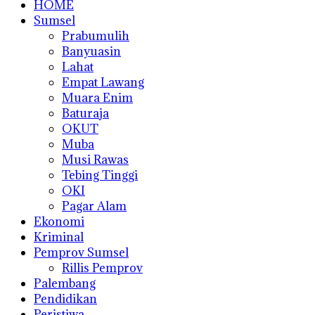
HOME
Sumsel
Prabumulih
Banyuasin
Lahat
Empat Lawang
Muara Enim
Baturaja
OKUT
Muba
Musi Rawas
Tebing Tinggi
OKI
Pagar Alam
Ekonomi
Kriminal
Pemprov Sumsel
Rillis Pemprov
Palembang
Pendidikan
Peristiwa