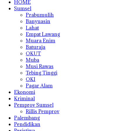
HOME
Sumsel
Prabumulih
Banyuasin
Lahat
Empat Lawang
Muara Enim
Baturaja
OKUT
Muba
Musi Rawas
Tebing Tinggi
OKI
Pagar Alam
Ekonomi
Kriminal
Pemprov Sumsel
Rillis Pemprov
Palembang
Pendidikan
Peristiwa