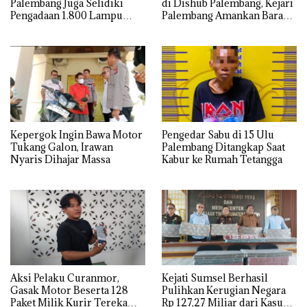
Palembang Juga Selidiki
di Dishub Palembang, Kejari
Pengadaan 1.800 Lampu
Palembang Amankan Barang
Jalan Tenaga Surya
Bukti Dokumen, Uang dan
Perhiasan
Kepergok Ingin Bawa Motor
Pengedar Sabu di 15 Ulu
Tukang Galon, Irawan
Palembang Ditangkap Saat
Nyaris Dihajar Massa
Kabur ke Rumah Tetangga
Aksi Pelaku Curanmor,
Kejati Sumsel Berhasil
Gasak Motor Beserta 128
Pulihkan Kerugian Negara
Paket Milik Kurir Terekam
Rp 127,27 Miliar dari Kasus