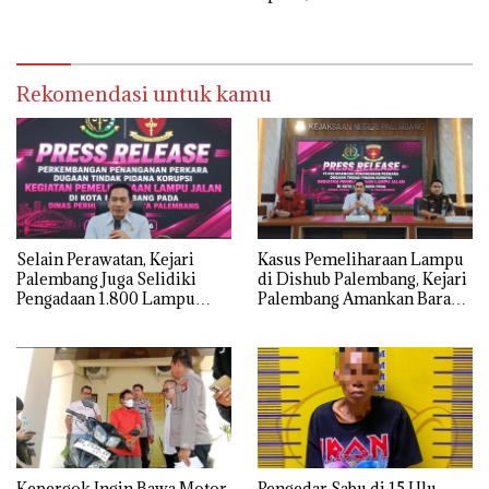
CCTV
Lahan PT SMB
Rekomendasi untuk kamu
Selain Perawatan, Kejari
Kasus Pemeliharaan Lampu
Palembang Juga Selidiki
di Dishub Palembang, Kejari
Pengadaan 1.800 Lampu
Palembang Amankan Barang
Jalan Tenaga Surya
Bukti Dokumen, Uang dan
Perhiasan
Kepergok Ingin Bawa Motor
Pengedar Sabu di 15 Ulu