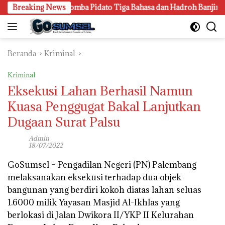
Langsung
ng Gen Z, Lomba Pidato Tiga Bahasa dan Hadroh Banjir Apresias
Breaking News
ke
konten
Beranda
Kriminal
Kriminal
Eksekusi Lahan Berhasil Namun
Kuasa Penggugat Bakal Lanjutkan
Dugaan Surat Palsu
Admin
18/07/2022
GoSumsel –
Pengadilan Negeri (PN) Palembang
melaksanakan eksekusi terhadap dua objek
bangunan yang berdiri kokoh diatas lahan seluas
1.6000 milik Yayasan Masjid Al-Ikhlas yang
berlokasi di Jalan Dwikora II/YKP II Kelurahan