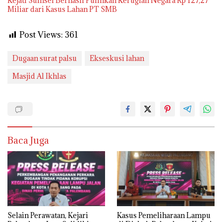
Kejati Sumsel Berhasil Pulihkan Kerugian Negara Rp 127,27
Miliar dari Kasus Lahan PT SMB
Post Views:
361
Dugaan surat palsu
Ekseskusi lahan
Masjid Al Ikhlas
Baca Juga
Selain Perawatan, Kejari
Kasus Pemeliharaan Lampu