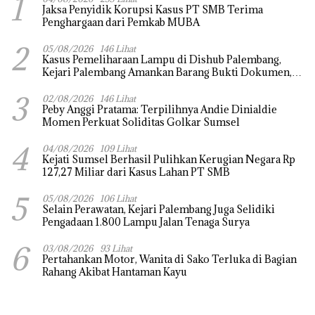
1
Jaksa Penyidik Korupsi Kasus PT SMB Terima
Penghargaan dari Pemkab MUBA
2
05/08/2026
146 Lihat
Kasus Pemeliharaan Lampu di Dishub Palembang,
Kejari Palembang Amankan Barang Bukti Dokumen,
Uang dan Perhiasan
3
02/08/2026
146 Lihat
Peby Anggi Pratama: Terpilihnya Andie Dinialdie
Momen Perkuat Soliditas Golkar Sumsel
4
04/08/2026
109 Lihat
Kejati Sumsel Berhasil Pulihkan Kerugian Negara Rp
127,27 Miliar dari Kasus Lahan PT SMB
5
05/08/2026
106 Lihat
Selain Perawatan, Kejari Palembang Juga Selidiki
Pengadaan 1.800 Lampu Jalan Tenaga Surya
6
03/08/2026
93 Lihat
Pertahankan Motor, Wanita di Sako Terluka di Bagian
Rahang Akibat Hantaman Kayu