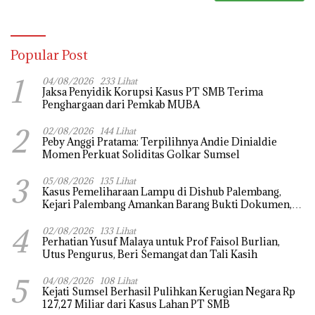
Popular Post
1
04/08/2026
233 Lihat
Jaksa Penyidik Korupsi Kasus PT SMB Terima
Penghargaan dari Pemkab MUBA
2
02/08/2026
144 Lihat
Peby Anggi Pratama: Terpilihnya Andie Dinialdie
Momen Perkuat Soliditas Golkar Sumsel
3
05/08/2026
135 Lihat
Kasus Pemeliharaan Lampu di Dishub Palembang,
Kejari Palembang Amankan Barang Bukti Dokumen,
Uang dan Perhiasan
4
02/08/2026
133 Lihat
Perhatian Yusuf Malaya untuk Prof Faisol Burlian,
Utus Pengurus, Beri Semangat dan Tali Kasih
5
04/08/2026
108 Lihat
Kejati Sumsel Berhasil Pulihkan Kerugian Negara Rp
127,27 Miliar dari Kasus Lahan PT SMB