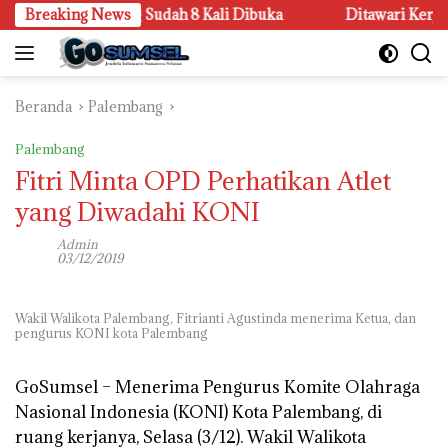
Langsung
 Sandar Upang Sudah 8 Kali Dibuka
Breaking News
Ditawari Kerja di Ru
ke
konten
Beranda
Palembang
Palembang
Fitri Minta OPD Perhatikan Atlet
yang Diwadahi KONI
Admin
03/12/2019
Wakil Walikota Palembang, Fitrianti Agustinda menerima Ketua, dan
pengurus KONI kota Palembang
GoSumsel –
Menerima Pengurus Komite Olahraga
Nasional Indonesia (KONI) Kota Palembang, di
ruang kerjanya, Selasa (3/12). Wakil Walikota