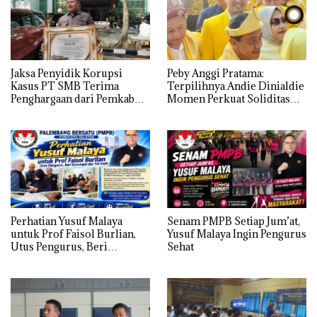
Jaksa Penyidik Korupsi
Peby Anggi Pratama:
Kasus PT SMB Terima
Terpilihnya Andie Dinialdie
Penghargaan dari Pemkab
Momen Perkuat Soliditas
MUBA
Golkar Sumsel
Perhatian Yusuf Malaya
Senam PMPB Setiap Jum’at,
untuk Prof Faisol Burlian,
Yusuf Malaya Ingin Pengurus
Utus Pengurus, Beri
Sehat
Semangat dan Tali Kasih