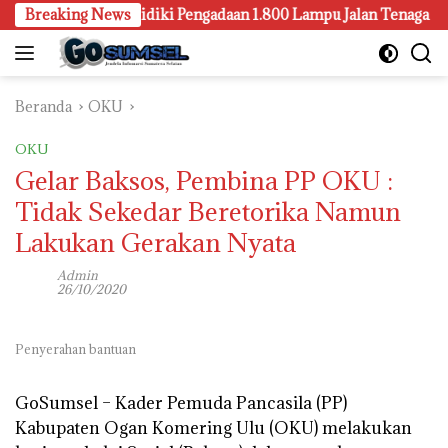
Langsung
mbang Juga Selidiki Pengadaan 1.800 Lampu Jalan Tenaga Surya
Breaking News
ke
konten
Beranda
OKU
OKU
Gelar Baksos, Pembina PP OKU :
Tidak Sekedar Beretorika Namun
Lakukan Gerakan Nyata
Admin
26/10/2020
Penyerahan bantuan
GoSumsel –
Kader Pemuda Pancasila (PP)
Kabupaten Ogan Komering Ulu (OKU) melakukan