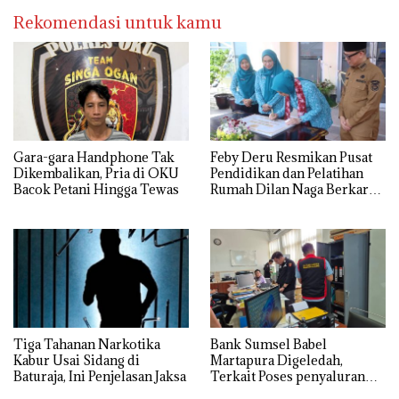
Rekomendasi untuk kamu
Gara-gara Handphone Tak
Feby Deru Resmikan Pusat
Dikembalikan, Pria di OKU
Pendidikan dan Pelatihan
Bacok Petani Hingga Tewas
Rumah Dilan Naga Berkarya
di OKU
Tiga Tahanan Narkotika
Bank Sumsel Babel
Kabur Usai Sidang di
Martapura Digeledah,
Baturaja, Ini Penjelasan Jaksa
Terkait Poses penyaluran
kredit Perumahan