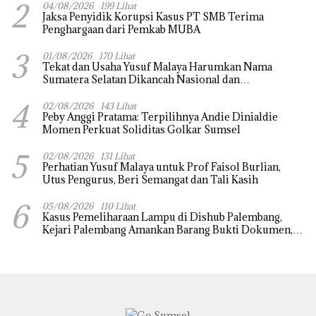
2
04/08/2026
199 Lihat
Jaksa Penyidik Korupsi Kasus PT SMB Terima
Penghargaan dari Pemkab MUBA
3
01/08/2026
170 Lihat
Tekat dan Usaha Yusuf Malaya Harumkan Nama
Sumatera Selatan Dikancah Nasional dan
Internasional
4
02/08/2026
143 Lihat
Peby Anggi Pratama: Terpilihnya Andie Dinialdie
Momen Perkuat Soliditas Golkar Sumsel
5
02/08/2026
131 Lihat
Perhatian Yusuf Malaya untuk Prof Faisol Burlian,
Utus Pengurus, Beri Semangat dan Tali Kasih
6
05/08/2026
110 Lihat
Kasus Pemeliharaan Lampu di Dishub Palembang,
Kejari Palembang Amankan Barang Bukti Dokumen,
Uang dan Perhiasan