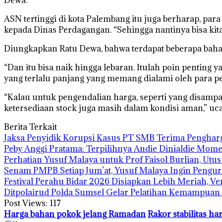
ASN tertinggi di kota Palembang itu juga berharap, para
kepada Dinas Perdagangan. “Sehingga nantinya bisa kita
Diungkapkan Ratu Dewa, bahwa terdapat beberapa bahan
“Dan itu bisa naik hingga lebaran. Itulah poin penting 
yang terlalu panjang yang memang dialami oleh para p
“Kalau untuk pengendalian harga, seperti yang disampa
ketersediaan stock juga masih dalam kondisi aman,” uca
Berita Terkait
Jaksa Penyidik Korupsi Kasus PT SMB Terima Pengha
Peby Anggi Pratama: Terpilihnya Andie Dinialdie Mome
Perhatian Yusuf Malaya untuk Prof Faisol Burlian, Utu
Senam PMPB Setiap Jum’at, Yusuf Malaya Ingin Pengur
Festival Perahu Bidar 2026 Disiapkan Lebih Meriah, V
Ditpolairud Polda Sumsel Gelar Pelatihan Kemampua
Post Views:
117
Harga bahan pokok jelang Ramadan
Rakor stabilitas h