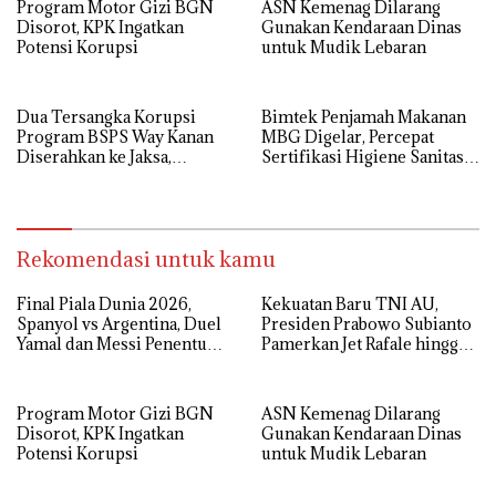
Program Motor Gizi BGN
ASN Kemenag Dilarang
Disorot, KPK Ingatkan
Gunakan Kendaraan Dinas
Potensi Korupsi
untuk Mudik Lebaran
Dua Tersangka Korupsi
Bimtek Penjamah Makanan
Program BSPS Way Kanan
MBG Digelar, Percepat
Diserahkan ke Jaksa,
Sertifikasi Higiene Sanitasi
Kerugian Negara Rp 546 Juta
Dapur SPPG
Dikembalikan
Rekomendasi untuk kamu
Final Piala Dunia 2026,
Kekuatan Baru TNI AU,
Spanyol vs Argentina, Duel
Presiden Prabowo Subianto
Yamal dan Messi Penentu
Pamerkan Jet Rafale hingga
Gelar Juara
Radar Modern
Program Motor Gizi BGN
ASN Kemenag Dilarang
Disorot, KPK Ingatkan
Gunakan Kendaraan Dinas
Potensi Korupsi
untuk Mudik Lebaran