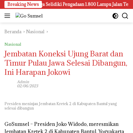
Langsung
ejari Palembang Juga Selidiki Pengadaan 1.800 Lampu Jalan Tenaga
Breaking News
ke
konten
Beranda
Nasional
Nasional
Jembatan Koneksi Ujung Barat dan
Timur Pulau Jawa Selesai Dibangun,
Ini Harapan Jokowi
Admin
02/06/2023
Presiden meninjau Jembatan Kretek 2 di Kabupaten Bantul yang
selesai dibangun
GoSumsel –
Presiden Joko Widodo, meresmikan
Jembatan Kretek 2 di Kabupaten Bantul, Yogyakarta