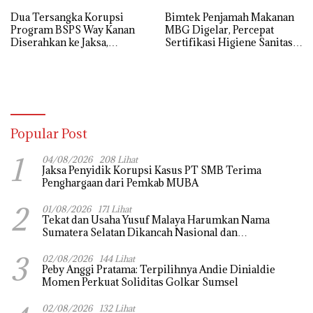
Dua Tersangka Korupsi
Bimtek Penjamah Makanan
Program BSPS Way Kanan
MBG Digelar, Percepat
Diserahkan ke Jaksa,
Sertifikasi Higiene Sanitasi
Kerugian Negara Rp 546 Juta
Dapur SPPG
Dikembalikan
Popular Post
1
04/08/2026
208 Lihat
Jaksa Penyidik Korupsi Kasus PT SMB Terima
Penghargaan dari Pemkab MUBA
2
01/08/2026
171 Lihat
Tekat dan Usaha Yusuf Malaya Harumkan Nama
Sumatera Selatan Dikancah Nasional dan
Internasional
3
02/08/2026
144 Lihat
Peby Anggi Pratama: Terpilihnya Andie Dinialdie
Momen Perkuat Soliditas Golkar Sumsel
02/08/2026
132 Lihat