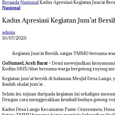
Beranda
Nasional
Kadus Apresiasi Kegiatan Jum'at B
Nasional
Kadus Apresiasi Kegiatan Jum’at Be
admin
10/07/2020
Kegiatan Jum'at Bersih, satgas TMMD bersama wa
GoSumsel, Aceh Barat –
Demi mewujudkan kenyamanan 
Kodim 0105/Abar bersama warga bergotong royong mem
Kegiatan jum’at bersih di halaman Mesjid Desa Lango,
ibadah shalat jum’at .
Selain itu, tujuan daripada kegiatan ini sekaligus me
Dengan cara menggerakkan kembali budaya gotong-ro
Kadus Desa Lango Kecamatan Pante Ceureumen, Husaini 
Satgas TMMD bersama harus menjaga kebersihan lingku