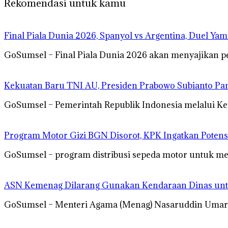
Rekomendasi untuk kamu
Final Piala Dunia 2026, Spanyol vs Argentina, Duel Ya
GoSumsel – Final Piala Dunia 2026 akan menyajikan p
Kekuatan Baru TNI AU, Presiden Prabowo Subianto Pa
GoSumsel – Pemerintah Republik Indonesia melalui K
Program Motor Gizi BGN Disorot, KPK Ingatkan Potens
GoSumsel – program distribusi sepeda motor untuk men
ASN Kemenag Dilarang Gunakan Kendaraan Dinas un
GoSumsel – Menteri Agama (Menag) Nasaruddin Umar 