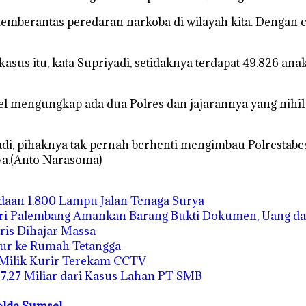
emberantas peredaran narkoba di wilayah kita. Dengan c
kasus itu, kata Supriyadi, setidaknya terdapat 49.826 a
l mengungkap ada dua Polres dan jajarannya yang nihil
di, pihaknya tak pernah berhenti mengimbau Polrestabes
nya.(Anto Narasoma)
gadaan 1.800 Lampu Jalan Tenaga Surya
ari Palembang Amankan Barang Bukti Dokumen, Uang da
ris Dihajar Massa
bur ke Rumah Tetangga
 Milik Kurir Terekam CCTV
27,27 Miliar dari Kasus Lahan PT SMB
olda Sumsel