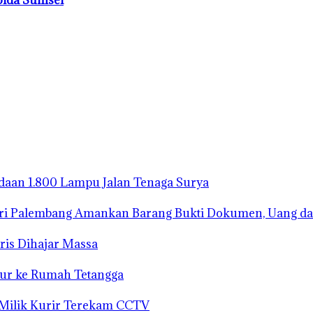
gadaan 1.800 Lampu Jalan Tenaga Surya
ari Palembang Amankan Barang Bukti Dokumen, Uang da
ris Dihajar Massa
bur ke Rumah Tetangga
 Milik Kurir Terekam CCTV