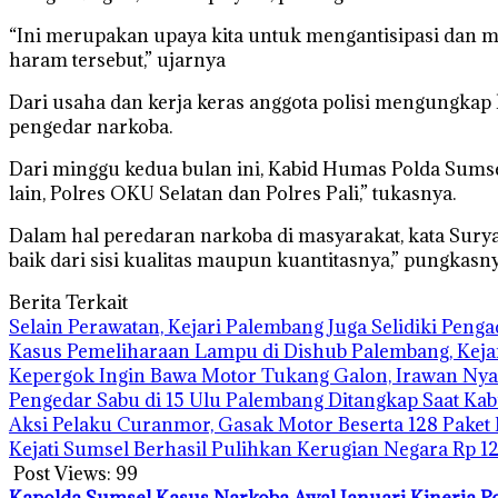
“Ini merupakan upaya kita untuk mengantisipasi dan m
haram tersebut,” ujarnya
Dari usaha dan kerja keras anggota polisi mengungkap 
pengedar narkoba.
Dari minggu kedua bulan ini, Kabid Humas Polda Sumse
lain, Polres OKU Selatan dan Polres Pali,” tukasnya.
Dalam hal peredaran narkoba di masyarakat, kata Surya
baik dari sisi kualitas maupun kuantitasnya,” pungkas
Berita Terkait
Selain Perawatan, Kejari Palembang Juga Selidiki Pen
Kasus Pemeliharaan Lampu di Dishub Palembang, Kej
Kepergok Ingin Bawa Motor Tukang Galon, Irawan Nya
Pengedar Sabu di 15 Ulu Palembang Ditangkap Saat Ka
Aksi Pelaku Curanmor, Gasak Motor Beserta 128 Paket
Kejati Sumsel Berhasil Pulihkan Kerugian Negara Rp 1
Post Views:
99
Kapolda Sumsel
Kasus Narkoba Awal Januari
Kinerja P