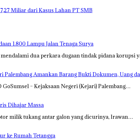
27,27 Miliar dari Kasus Lahan PT SMB
gadaan 1.800 Lampu Jalan Tenaga Surya
s mendalami dua perkara dugaan tindak pidana korupsi
ari Palembang Amankan Barang Bukti Dokumen, Uang da
RD GoSumsel – Kejaksaan Negeri (Kejari) Palembang…
ris Dihajar Massa
 milik tukang antar galon yang dicurinya, Irawan…
bur ke Rumah Tetangga