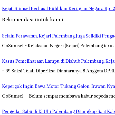
Kejati Sumsel Berhasil Pulihkan Kerugian Negara Rp 1
Rekomendasi untuk kamu
Selain Perawatan, Kejari Palembang Juga Selidiki Pen
GoSumsel – Kejaksaan Negeri (Kejari) Palembang teru
Kasus Pemeliharaan Lampu di Dishub Palembang, Kej
– 69 Saksi Telah Diperiksa Diantaranya 8 Anggota DP
Kepergok Ingin Bawa Motor Tukang Galon, Irawan Nya
GoSumsel — Belum sempat membawa kabur sepeda motor
Pengedar Sabu di 15 Ulu Palembang Ditangkap Saat Ka