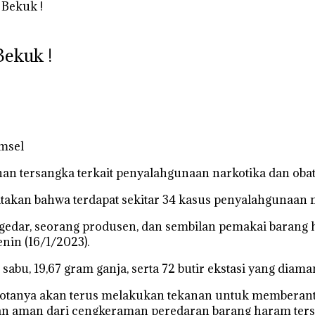
 Bekuk !
Bekuk !
umsel
an tersangka terkait penyalahgunaan narkotika dan obat-
akan bahwa terdapat sekitar 34 kasus penyalahgunaan n
engedar, seorang produsen, dan sembilan pemakai barang h
in (16/1/2023).
am sabu, 19,67 gram ganja, serta 72 butir ekstasi yang diam
ggotanya akan terus melakukan tekanan untuk memberanta
akan aman dari cengkeraman peredaran barang haram ter