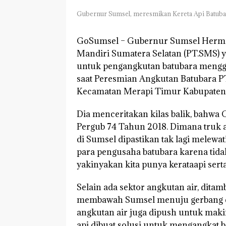
Gubernur Sumsel, meresmikan Kereta Api Batuba
GoSumsel –
Gubernur Sumsel Herman
Mandiri Sumatera Selatan (PT.SMS) y
untuk pengangkutan batubara menggu
saat Peresmian Angkutan Batubara P
Kecamatan Merapi Timur Kabupaten L
Dia menceritakan kilas balik, bahw
Pergub 74 Tahun 2018. Dimana truk 
di Sumsel dipastikan tak lagi melewa
para pengusaha batubara karena tidak
yakinyakan kita punya kerataapi sert
Selain ada sektor angkutan air, ditamb
membawah Sumsel menuju gerbang ekp
angkutan air juga dipush untuk maki
api dibuat solusi untuk mengangkat b