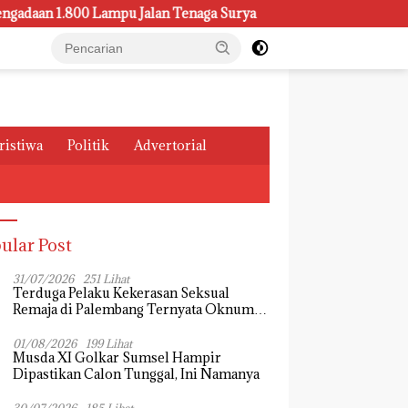
.800 Lampu Jalan Tenaga Surya
Kasus Pemeliharaan Lampu
ristiwa
Politik
Advertorial
ular Post
31/07/2026
251 Lihat
Terduga Pelaku Kekerasan Seksual
Remaja di Palembang Ternyata Oknum
Mahasiswa, Dendi Saputra Masih Diburu
01/08/2026
199 Lihat
Musda XI Golkar Sumsel Hampir
Dipastikan Calon Tunggal, Ini Namanya