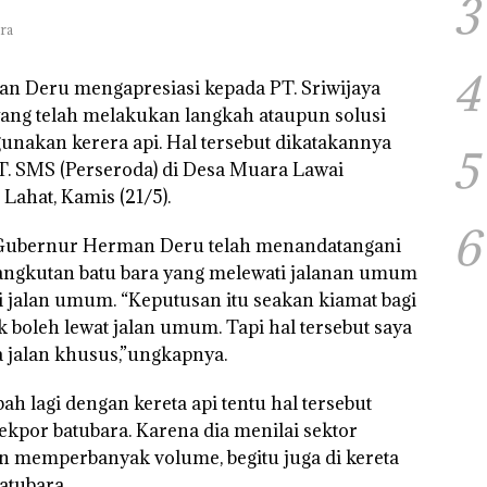
3
ra
4
 Deru mengapresiasi kepada PT. Sriwijaya
ang telah melakukan langkah ataupun solusi
nakan kerera api. Hal tersebut dikatakannya
5
T. SMS (Perseroda) di Desa Muara Lawai
ahat, Kamis (21/5).
6
a Gubernur Herman Deru telah menandatangani
angkutan batu bara yang melewati jalanan umum
ti jalan umum. “Keputusan itu seakan kiamat bagi
 boleh lewat jalan umum. Tapi hal tersebut saya
a jalan khusus,”ungkapnya.
ah lagi dengan kereta api tentu hal tersebut
or batubara. Karena dia menilai sektor
n memperbanyak volume, begitu juga di kereta
atubara.