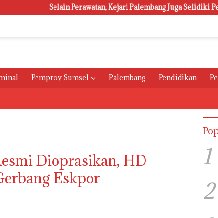
Selain Perawatan, Kejari Palembang Juga Selidiki Pengadaan 1
minal
Pemprov Sumsel
Palembang
Pendidikan
Pe
Pop
1
Resmi Dioprasikan, HD
Gerbang Eskpor
2