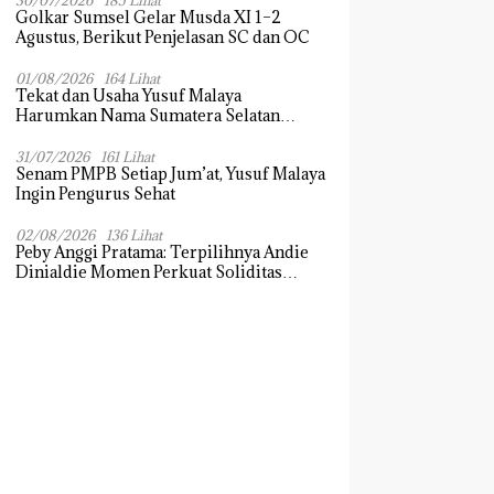
30/07/2026
185 Lihat
Golkar Sumsel Gelar Musda XI 1–2
Agustus, Berikut Penjelasan SC dan OC
01/08/2026
164 Lihat
Tekat dan Usaha Yusuf Malaya
Harumkan Nama Sumatera Selatan
Dikancah Nasional dan Internasional
31/07/2026
161 Lihat
Senam PMPB Setiap Jum’at, Yusuf Malaya
Ingin Pengurus Sehat
02/08/2026
136 Lihat
Peby Anggi Pratama: Terpilihnya Andie
Dinialdie Momen Perkuat Soliditas
Golkar Sumsel