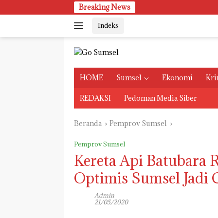
Langsung
Breaking News
ke
Indeks
konten
HOME
Sumsel
Ekonomi
Kri
REDAKSI
Pedoman Media Siber
Beranda
Pemprov Sumsel
Pemprov Sumsel
Kereta Api Batubara 
Optimis Sumsel Jadi 
Admin
21/05/2020