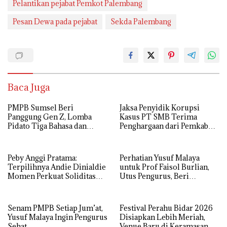
Pelantikan pejabat Pemkot Palembang
Pesan Dewa pada pejabat
Sekda Palembang
Baca Juga
PMPB Sumsel Beri
Jaksa Penyidik Korupsi
Panggung Gen Z, Lomba
Kasus PT SMB Terima
Pidato Tiga Bahasa dan
Penghargaan dari Pemkab
Hadroh Banjir Apresiasi
MUBA
Peby Anggi Pratama:
Perhatian Yusuf Malaya
Terpilihnya Andie Dinialdie
untuk Prof Faisol Burlian,
Momen Perkuat Soliditas
Utus Pengurus, Beri
Golkar Sumsel
Semangat dan Tali Kasih
Senam PMPB Setiap Jum’at,
Festival Perahu Bidar 2026
Yusuf Malaya Ingin Pengurus
Disiapkan Lebih Meriah,
Sehat
Venue Baru di Keramasan