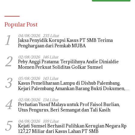
Popular Post
1
04/08/2026
235 Lihat
Jaksa Penyidik Korupsi Kasus PT SMB Terima
Penghargaan dari Pemkab MUBA
2
02/08/2026
146 Lihat
Peby Anggi Pratama: Terpilihnya Andie Dinialdie
Momen Perkuat Soliditas Golkar Sumsel
3
05/08/2026
143 Lihat
Kasus Pemeliharaan Lampu di Dishub Palembang,
Kejari Palembang Amankan Barang Bukti Dokumen,
Uang dan Perhiasan
4
02/08/2026
134 Lihat
Perhatian Yusuf Malaya untuk Prof Faisol Burlian,
Utus Pengurus, Beri Semangat dan Tali Kasih
5
04/08/2026
109 Lihat
Kejati Sumsel Berhasil Pulihkan Kerugian Negara Rp
127,27 Miliar dari Kasus Lahan PT SMB