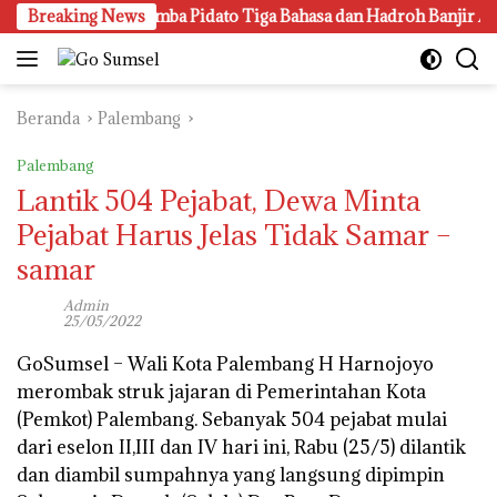
Langsung
ung Gen Z, Lomba Pidato Tiga Bahasa dan Hadroh Banjir Apresia
Breaking News
ke
konten
Beranda
Palembang
Palembang
Lantik 504 Pejabat, Dewa Minta
Pejabat Harus Jelas Tidak Samar –
samar
Admin
25/05/2022
GoSumsel –
Wali Kota Palembang H Harnojoyo
merombak struk jajaran di Pemerintahan Kota
(Pemkot) Palembang. Sebanyak 504 pejabat mulai
dari eselon II,III dan IV hari ini, Rabu (25/5) dilantik
dan diambil sumpahnya yang langsung dipimpin