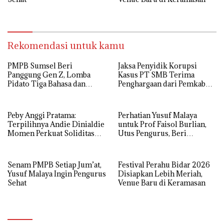
Rekomendasi untuk kamu
PMPB Sumsel Beri
Jaksa Penyidik Korupsi
Panggung Gen Z, Lomba
Kasus PT SMB Terima
Pidato Tiga Bahasa dan
Penghargaan dari Pemkab
Hadroh Banjir Apresiasi
MUBA
Peby Anggi Pratama:
Perhatian Yusuf Malaya
Terpilihnya Andie Dinialdie
untuk Prof Faisol Burlian,
Momen Perkuat Soliditas
Utus Pengurus, Beri
Golkar Sumsel
Semangat dan Tali Kasih
Senam PMPB Setiap Jum’at,
Festival Perahu Bidar 2026
Yusuf Malaya Ingin Pengurus
Disiapkan Lebih Meriah,
Sehat
Venue Baru di Keramasan