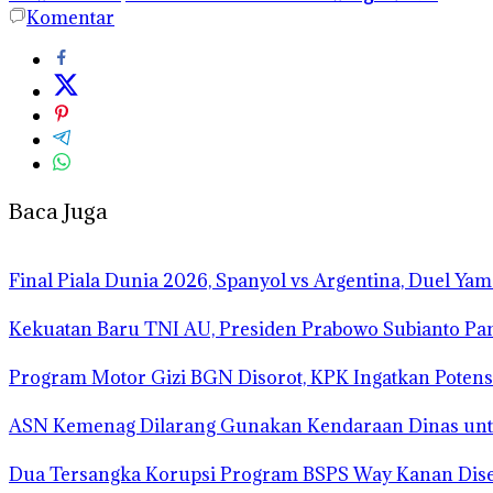
Komentar
Baca Juga
Final Piala Dunia 2026, Spanyol vs Argentina, Duel Ya
Kekuatan Baru TNI AU, Presiden Prabowo Subianto Pa
Program Motor Gizi BGN Disorot, KPK Ingatkan Potens
ASN Kemenag Dilarang Gunakan Kendaraan Dinas un
Dua Tersangka Korupsi Program BSPS Way Kanan Diser