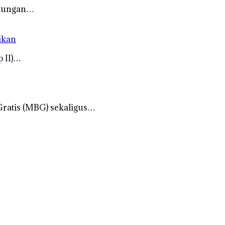
gkungan…
ikan
 II)…
ratis (MBG) sekaligus…