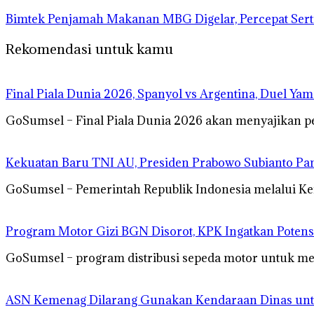
Bimtek Penjamah Makanan MBG Digelar, Percepat Serti
Rekomendasi untuk kamu
Final Piala Dunia 2026, Spanyol vs Argentina, Duel Ya
GoSumsel – Final Piala Dunia 2026 akan menyajikan p
Kekuatan Baru TNI AU, Presiden Prabowo Subianto Pa
GoSumsel – Pemerintah Republik Indonesia melalui K
Program Motor Gizi BGN Disorot, KPK Ingatkan Potens
GoSumsel – program distribusi sepeda motor untuk men
ASN Kemenag Dilarang Gunakan Kendaraan Dinas un