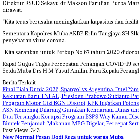
Direktur RSUD Sekayu dr Makson Parulian Purba Mar
dirawat.
“Kita terus berusaha meningkatkan kapasitas dan fasilita
Sementara Kapolres Muba AKBP Erlin Tangjaya SH SIk 
penyebaran virus corona.
“Kita sarankan untuk Perbup No 67 tahun 2020 didorong 
Rapat Gugus Tugas Percepatan Penangan COVID-19 seca
Setda Muba Drs H M Yusuf Amilin, Para Kepala Perang
Berita Terkait
Final Piala Dunia 2026, Spanyol vs Argentina, Duel Ya
Kekuatan Baru TNI AU, Presiden Prabowo Subianto Pa
Program Motor Gizi BGN Disorot, KPK Ingatkan Potens
ASN Kemenag Dilarang Gunakan Kendaraan Dinas un
Dua Tersangka Korupsi Program BSPS Way Kanan Diser
Bimtek Penjamah Makanan MBG Digelar, Percepat Serti
Post Views:
343
New Normal
Pesan Dodi Reza untuk warga Muba