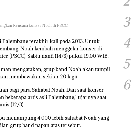
2
3
angkan Rencana konser Noah di PSCC
4
 Palembang terakhir kali pada 2013. Untuk
embang, Noah kembali menggelar konser di
r (PSCC), Sabtu nanti (14/3) pukul 19.00 WIB.
5
rman mengatakan, grup band Noah akan tampil
akan membawakan sekitar 20 lagu.
6
uan bagi para Sahabat Noah. Dan saat konser
n beberapa artis asli Palembang,” ujarnya saat
mis (12/3)
u menampung 4.000 lebih sahabat Noah yang
an grup band papan atas tersebut.