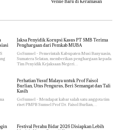
Venue Baru di Keramasan
a
Jaksa Penyidik Korupsi Kasus PT SMB Terima
siasi
Penghargaan dari Pemkab MUBA
PS
GoSumsel – Pemerintah Kabupaten Musi Banyuasin,
ung
Sumatera Selatan, memberikan penghargaan kepada
Tim Penyidik Kejaksaan Negeri…
Perhatian Yusuf Malaya untuk Prof Faisol
Burlian, Utus Pengurus, Beri Semangat dan Tali
Kasih
ua
GoSumsel – Mendapat kabar salah satu anggota tim
riset PMPB Sumsel Prof Dr. Faisol Burlian,…
ngin
Festival Perahu Bidar 2026 Disiapkan Lebih