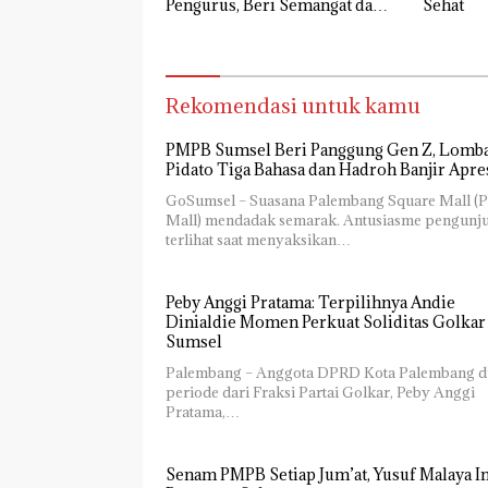
Pengurus, Beri Semangat dan
Sehat
Tali Kasih
Rekomendasi untuk kamu
PMPB Sumsel Beri Panggung Gen Z, Lomb
Pidato Tiga Bahasa dan Hadroh Banjir Apre
GoSumsel – Suasana Palembang Square Mall (
Mall) mendadak semarak. Antusiasme pengunj
terlihat saat menyaksikan…
Peby Anggi Pratama: Terpilihnya Andie
Dinialdie Momen Perkuat Soliditas Golkar
Sumsel
Palembang – Anggota DPRD Kota Palembang d
periode dari Fraksi Partai Golkar, Peby Anggi
Pratama,…
Senam PMPB Setiap Jum’at, Yusuf Malaya I