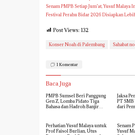
Senam PMPB Setiap Jum’at, Yusuf Malaya I
Festival Perahu Bidar 2026 Disiapkan Lebi
Post Views:
132
Konser Noah di Palembang
Sahabat n
1
Komentar
Baca Juga
PMPB Sumsel Beri Panggung
Jaksa Pe
Gen Z, Lomba Pidato Tiga
PT SMB 
Bahasa dan Hadroh Banjir
dari Pe
Apresiasi
Perhatian Yusuf Malaya untuk
Senam PM
Prof Faisol Burlian, Utus
Yusuf Ma