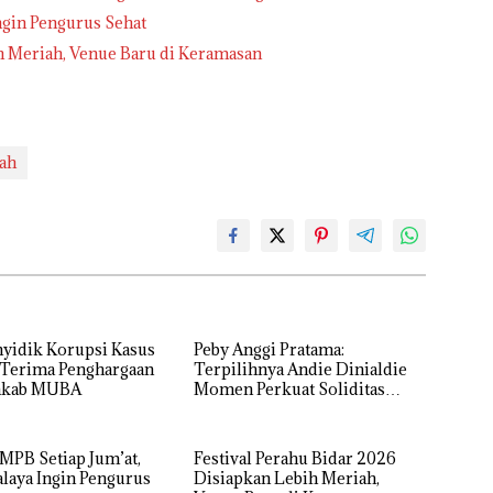
ngin Pengurus Sehat
h Meriah, Venue Baru di Keramasan
oah
nyidik Korupsi Kasus
Peby Anggi Pratama:
Terima Penghargaan
Terpilihnya Andie Dinialdie
mkab MUBA
Momen Perkuat Soliditas
Golkar Sumsel
PB Setiap Jum’at,
Festival Perahu Bidar 2026
laya Ingin Pengurus
Disiapkan Lebih Meriah,