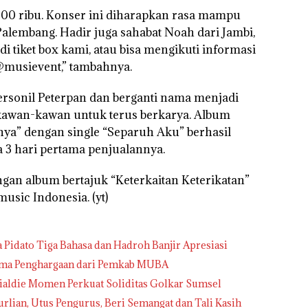
 300 ribu. Konser ini diharapkan rasa mampu
alembang. Hadir juga sahabat Noah dari Jambi,
di tiket box kami, atau bisa mengikuti informasi
@musievent,” tambahnya.
ersonil Peterpan dan berganti nama menjadi
kawan-kawan untuk terus berkarya. Album
ya” dengan single “Separuh Aku” berhasil
a 3 hari pertama penjualannya.
gan album bertajuk “Keterkaitan Keterikatan”
usic Indonesia. (yt)
idato Tiga Bahasa dan Hadroh Banjir Apresiasi
rima Penghargaan dari Pemkab MUBA
nialdie Momen Perkuat Soliditas Golkar Sumsel
urlian, Utus Pengurus, Beri Semangat dan Tali Kasih