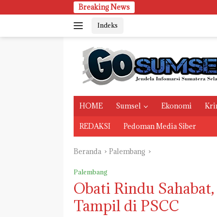
Langsung
Breaking News
ke
Indeks
konten
HOME
Sumsel
Ekonomi
Kri
REDAKSI
Pedoman Media Siber
Beranda
Palembang
Palembang
Obati Rindu Sahabat
Tampil di PSCC