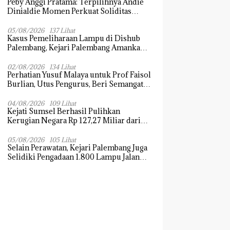
Peby Anggi Pratama: Terpilihnya Andie
Dinialdie Momen Perkuat Soliditas
Golkar Sumsel
05/08/2026
137 Lihat
Kasus Pemeliharaan Lampu di Dishub
Palembang, Kejari Palembang Amankan
Barang Bukti Dokumen, Uang dan
Perhiasan
02/08/2026
134 Lihat
Perhatian Yusuf Malaya untuk Prof Faisol
Burlian, Utus Pengurus, Beri Semangat
dan Tali Kasih
04/08/2026
109 Lihat
Kejati Sumsel Berhasil Pulihkan
Kerugian Negara Rp 127,27 Miliar dari
Kasus Lahan PT SMB
05/08/2026
105 Lihat
Selain Perawatan, Kejari Palembang Juga
Selidiki Pengadaan 1.800 Lampu Jalan
Tenaga Surya