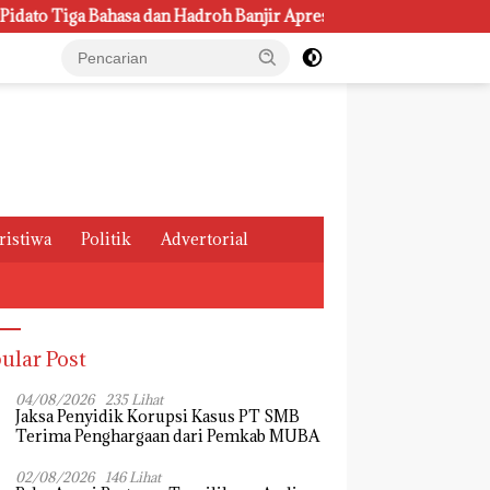
 Bahasa dan Hadroh Banjir Apresiasi
Rumah Sehat Lansi
ristiwa
Politik
Advertorial
ular Post
04/08/2026
235 Lihat
Jaksa Penyidik Korupsi Kasus PT SMB
Terima Penghargaan dari Pemkab MUBA
02/08/2026
146 Lihat