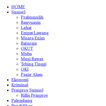
HOME
Sumsel
Prabumulih
Banyuasin
Lahat
Empat Lawang
Muara Enim
Baturaja
OKUT
Muba
Musi Rawas
Tebing Tinggi
OKI
Pagar Alam
Ekonomi
Kriminal
Pemprov Sumsel
Rillis Pemprov
Palembang
Pendidikan