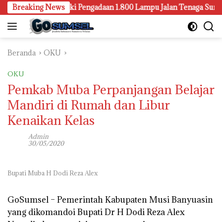
Langsung
ng Juga Selidiki Pengadaan 1.800 Lampu Jalan Tenaga Surya
Breaking News
ke
konten
Beranda
OKU
OKU
Pemkab Muba Perpanjangan Belajar
Mandiri di Rumah dan Libur
Kenaikan Kelas
Admin
30/05/2020
Bupati Muba H Dodi Reza Alex
GoSumsel –
Pemerintah Kabupaten Musi Banyuasin
yang dikomandoi Bupati Dr H Dodi Reza Alex