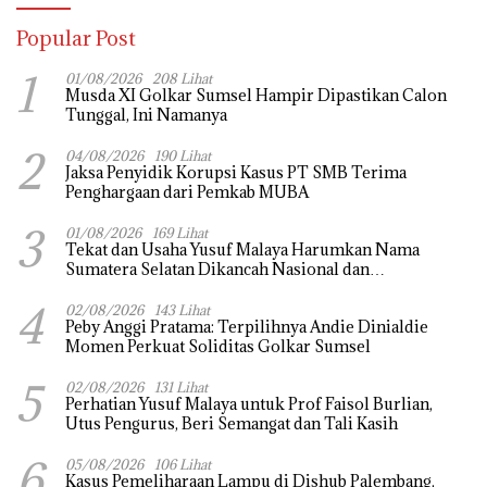
Popular Post
1
01/08/2026
208 Lihat
Musda XI Golkar Sumsel Hampir Dipastikan Calon
Tunggal, Ini Namanya
2
04/08/2026
190 Lihat
Jaksa Penyidik Korupsi Kasus PT SMB Terima
Penghargaan dari Pemkab MUBA
3
01/08/2026
169 Lihat
Tekat dan Usaha Yusuf Malaya Harumkan Nama
Sumatera Selatan Dikancah Nasional dan
Internasional
4
02/08/2026
143 Lihat
Peby Anggi Pratama: Terpilihnya Andie Dinialdie
Momen Perkuat Soliditas Golkar Sumsel
5
02/08/2026
131 Lihat
Perhatian Yusuf Malaya untuk Prof Faisol Burlian,
Utus Pengurus, Beri Semangat dan Tali Kasih
6
05/08/2026
106 Lihat
Kasus Pemeliharaan Lampu di Dishub Palembang,