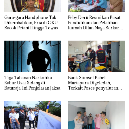
Gara-gara Handphone Tak
Feby Deru Resmikan Pusat
Dikembalikan, Pria di OKU
Pendidikan dan Pelatihan
Bacok Petani Hingga Tewas
Rumah Dilan Naga Berkarya
di OKU
Tiga Tahanan Narkotika
Bank Sumsel Babel
Kabur Usai Sidang di
Martapura Digeledah,
Baturaja, Ini Penjelasan Jaksa
Terkait Poses penyaluran
kredit Perumahan