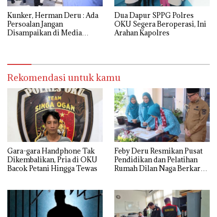
Kunker, Herman Deru : Ada
Dua Dapur SPPG Polres
Persoalan Jangan
OKU Segera Beroperasi, Ini
Disampaikan di Media
Arahan Kapolres
Sosial
Rekomendasi untuk kamu
Gara-gara Handphone Tak
Feby Deru Resmikan Pusat
Dikembalikan, Pria di OKU
Pendidikan dan Pelatihan
Bacok Petani Hingga Tewas
Rumah Dilan Naga Berkarya
di OKU