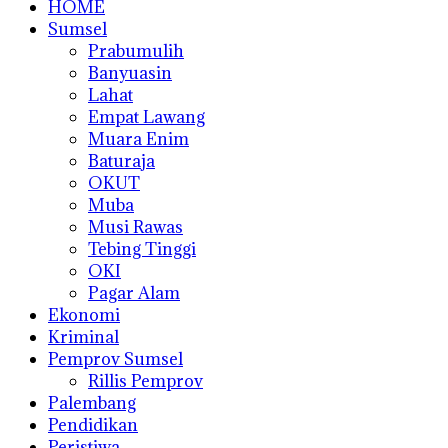
HOME
Sumsel
Prabumulih
Banyuasin
Lahat
Empat Lawang
Muara Enim
Baturaja
OKUT
Muba
Musi Rawas
Tebing Tinggi
OKI
Pagar Alam
Ekonomi
Kriminal
Pemprov Sumsel
Rillis Pemprov
Palembang
Pendidikan
Peristiwa