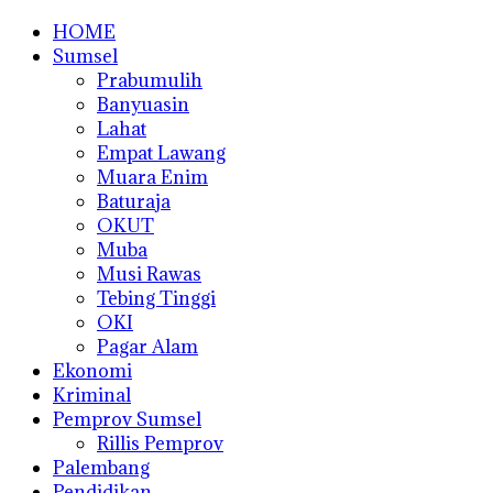
HOME
Sumsel
Prabumulih
Banyuasin
Lahat
Empat Lawang
Muara Enim
Baturaja
OKUT
Muba
Musi Rawas
Tebing Tinggi
OKI
Pagar Alam
Ekonomi
Kriminal
Pemprov Sumsel
Rillis Pemprov
Palembang
Pendidikan