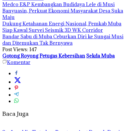
Medco E&P Kembangkan Budidaya Lele di Musi
Banyuasin, Perkuat Ekonomi Masyarakat Desa Suka
Maju
Dukung Ketahanan Energi Nasional, Pemkab Muba
Siap Kawal Survei Seismik 3D WK Corridor
Bandar Sabu di Muba Ceburkan Diri ke Sungai Musi
dan Ditemukan Tak Bernyawa
Post Views:
147
Gotong Royong
Petugas Kebersihan
Sekda Muba
Komentar
Baca Juga