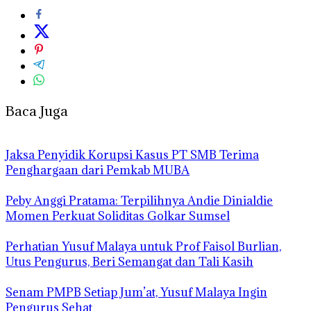
Baca Juga
Jaksa Penyidik Korupsi Kasus PT SMB Terima
Penghargaan dari Pemkab MUBA
Peby Anggi Pratama: Terpilihnya Andie Dinialdie
Momen Perkuat Soliditas Golkar Sumsel
Perhatian Yusuf Malaya untuk Prof Faisol Burlian,
Utus Pengurus, Beri Semangat dan Tali Kasih
Senam PMPB Setiap Jum’at, Yusuf Malaya Ingin
Pengurus Sehat