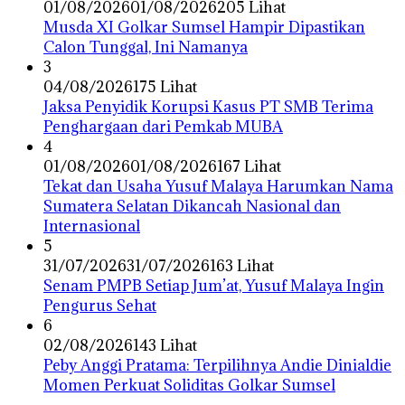
01/08/2026
01/08/2026
205 Lihat
Musda XI Golkar Sumsel Hampir Dipastikan
Calon Tunggal, Ini Namanya
3
04/08/2026
175 Lihat
Jaksa Penyidik Korupsi Kasus PT SMB Terima
Penghargaan dari Pemkab MUBA
4
01/08/2026
01/08/2026
167 Lihat
Tekat dan Usaha Yusuf Malaya Harumkan Nama
Sumatera Selatan Dikancah Nasional dan
Internasional
5
31/07/2026
31/07/2026
163 Lihat
Senam PMPB Setiap Jum’at, Yusuf Malaya Ingin
Pengurus Sehat
6
02/08/2026
143 Lihat
Peby Anggi Pratama: Terpilihnya Andie Dinialdie
Momen Perkuat Soliditas Golkar Sumsel