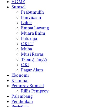
HOME
Sumsel
Prabumulih
Banyuasin
Lahat
Empat Lawang
Muara Enim
Baturaja
OKUT
Muba
Musi Rawas
Tebing Tinggi
OKI
Pagar Alam
Ekonomi
Kriminal
Pemprov Sumsel
Rillis Pemprov
Palembang
Pendidikan
Peristiwa