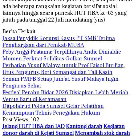
ada beberapa rangkaian kegiatan bersifat sosial
lainnya hingga acara puncak HUT HBA ke-63 yang
jatuh pada tanggal 22 Juli mendatang.(yns)
Berita Terkait
Jaksa Penyidik Korupsi Kasus PT SMB Terima
Penghargaan dari Pemkab MUBA
Peby Anggi Pratama: Terpilihnya Andie Dinialdie
Momen Perkuat Soliditas Golkar Sumsel
Perhatian Yusuf Malaya untuk Prof Faisol Burlian,
Utus Pengurus, Beri Semangat dan Tali Kasih
Senam PMPB Setiap Jum’at, Yusuf Malaya Ingin
Pengurus Sehat
Festival Perahu Bidar 2026 Disiapkan Lebih Meriah,
Venue Baru di Keramasan
Ditpolairud Polda Sumsel Gelar Pelatihan
Kemampuan Teknis Penegakan Hukum
Post Views:
102
Jelang HUT HBA dan IAD
Kantong darah
Kegiatan
donor darah di Kejati Sumsel
Menambah stok darah