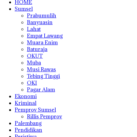
HOME
Sumsel
Prabumulih
Banyuasin
Lahat
Empat Lawang
Muara Enim
Baturaja
OKUT
Muba
Musi Rawas
Tebing Tinggi
OKI
Pagar Alam
Ekonomi
Kriminal
Pemprov Sumsel
Rillis Pemprov
Palembang
Pendidikan
Peristiwa