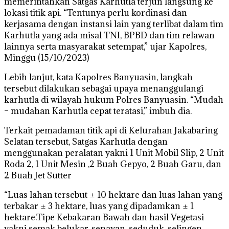
memerintahkan Satgas Karhutla terjun langsung ke
lokasi titik api. “Tentunya perlu kordinasi dan
kerjasama dengan instansi lain yang terlibat dalam tim
Karhutla yang ada misal TNI, BPBD dan tim relawan
lainnya serta masyarakat setempat,” ujar Kapolres,
Minggu (15/10/2023)
Lebih lanjut, kata Kapolres Banyuasin, langkah
tersebut dilakukan sebagai upaya menanggulangi
karhutla di wilayah hukum Polres Banyuasin. “Mudah
– mudahan Karhutla cepat teratasi,” imbuh dia.
Terkait pemadaman titik api di Kelurahan Jakabaring
Selatan tersebut, Satgas Karhutla dengan
menggunakan peralatan yakni 1 Unit Mobil Slip, 2 Unit
Roda 2, 1 Unit Mesin ,2 Buah Gepyo, 2 Buah Garu, dan
2 Buah Jet Sutter
“Luas lahan tersebut ± 10 hektare dan luas lahan yang
terbakar ± 3 hektare, luas yang dipadamkan ± 1
hektare.Tipe Kebakaran Bawah dan hasil Vegetasi
yakni semak belukar, senayan, seduduk, selingen,