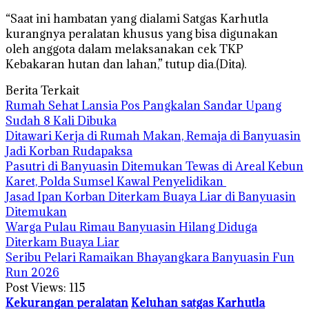
“Saat ini hambatan yang dialami Satgas Karhutla
kurangnya peralatan khusus yang bisa digunakan
oleh anggota dalam melaksanakan cek TKP
Kebakaran hutan dan lahan,” tutup dia.(Dita).
Berita Terkait
Rumah Sehat Lansia Pos Pangkalan Sandar Upang
Sudah 8 Kali Dibuka
Ditawari Kerja di Rumah Makan, Remaja di Banyuasin
Jadi Korban Rudapaksa
Pasutri di Banyuasin Ditemukan Tewas di Areal Kebun
Karet, Polda Sumsel Kawal Penyelidikan
Jasad Ipan Korban Diterkam Buaya Liar di Banyuasin
Ditemukan
Warga Pulau Rimau Banyuasin Hilang Diduga
Diterkam Buaya Liar
Seribu Pelari Ramaikan Bhayangkara Banyuasin Fun
Run 2026
Post Views:
115
Kekurangan peralatan
Keluhan satgas Karhutla