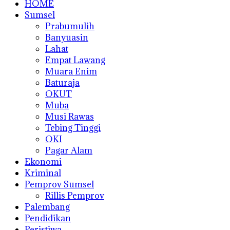
HOME
Sumsel
Prabumulih
Banyuasin
Lahat
Empat Lawang
Muara Enim
Baturaja
OKUT
Muba
Musi Rawas
Tebing Tinggi
OKI
Pagar Alam
Ekonomi
Kriminal
Pemprov Sumsel
Rillis Pemprov
Palembang
Pendidikan
Peristiwa