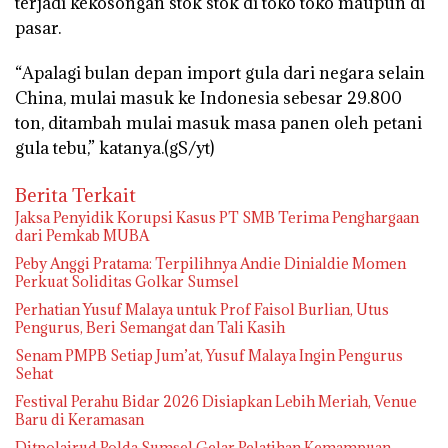
terjadi kekosongan stok stok di toko toko maupun di
pasar.
“Apalagi bulan depan import gula dari negara selain
China, mulai masuk ke Indonesia sebesar 29.800
ton, ditambah mulai masuk masa panen oleh petani
gula tebu,” katanya.(gS/yt)
Berita Terkait
Jaksa Penyidik Korupsi Kasus PT SMB Terima Penghargaan
dari Pemkab MUBA
Peby Anggi Pratama: Terpilihnya Andie Dinialdie Momen
Perkuat Soliditas Golkar Sumsel
Perhatian Yusuf Malaya untuk Prof Faisol Burlian, Utus
Pengurus, Beri Semangat dan Tali Kasih
Senam PMPB Setiap Jum’at, Yusuf Malaya Ingin Pengurus
Sehat
Festival Perahu Bidar 2026 Disiapkan Lebih Meriah, Venue
Baru di Keramasan
Ditpolairud Polda Sumsel Gelar Pelatihan Kemampuan