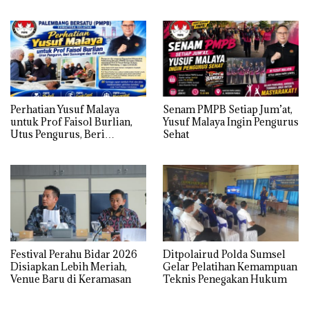
MUBA
Golkar Sumsel
Perhatian Yusuf Malaya
Senam PMPB Setiap Jum’at,
untuk Prof Faisol Burlian,
Yusuf Malaya Ingin Pengurus
Utus Pengurus, Beri
Sehat
Semangat dan Tali Kasih
Festival Perahu Bidar 2026
Ditpolairud Polda Sumsel
Disiapkan Lebih Meriah,
Gelar Pelatihan Kemampuan
Venue Baru di Keramasan
Teknis Penegakan Hukum