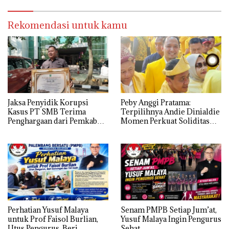
Rekomendasi untuk kamu
Jaksa Penyidik Korupsi
Peby Anggi Pratama:
Kasus PT SMB Terima
Terpilihnya Andie Dinialdie
Penghargaan dari Pemkab
Momen Perkuat Soliditas
MUBA
Golkar Sumsel
Perhatian Yusuf Malaya
Senam PMPB Setiap Jum’at,
untuk Prof Faisol Burlian,
Yusuf Malaya Ingin Pengurus
Utus Pengurus, Beri
Sehat