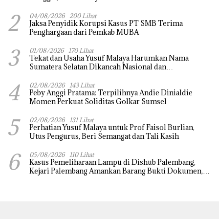
2
04/08/2026
200 Lihat
Jaksa Penyidik Korupsi Kasus PT SMB Terima
Penghargaan dari Pemkab MUBA
3
01/08/2026
170 Lihat
Tekat dan Usaha Yusuf Malaya Harumkan Nama
Sumatera Selatan Dikancah Nasional dan
Internasional
4
02/08/2026
143 Lihat
Peby Anggi Pratama: Terpilihnya Andie Dinialdie
Momen Perkuat Soliditas Golkar Sumsel
5
02/08/2026
131 Lihat
Perhatian Yusuf Malaya untuk Prof Faisol Burlian,
Utus Pengurus, Beri Semangat dan Tali Kasih
6
05/08/2026
110 Lihat
Kasus Pemeliharaan Lampu di Dishub Palembang,
Kejari Palembang Amankan Barang Bukti Dokumen,
Uang dan Perhiasan