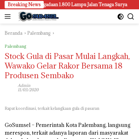
Langsung
a Selidiki Pengadaan 1.800 Lampu Jalan Tenaga Surya
Breaking News
Kasu
ke
konten
Beranda
Palembang
Palembang
Stock Gula di Pasar Mulai Langkah,
Wawako Gelar Rakor Bersama 18
Produsen Sembako
Admin
11/03/2020
Rapat koordinasi, terkait kelangkaan gula di pasaran
GoSumsel –
Pemerintah Kota Palembang, langsung
merespon, terkait adanya laporan dari masyarakat