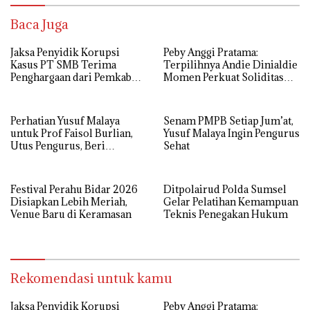
Baca Juga
Jaksa Penyidik Korupsi
Peby Anggi Pratama:
Kasus PT SMB Terima
Terpilihnya Andie Dinialdie
Penghargaan dari Pemkab
Momen Perkuat Soliditas
MUBA
Golkar Sumsel
Perhatian Yusuf Malaya
Senam PMPB Setiap Jum’at,
untuk Prof Faisol Burlian,
Yusuf Malaya Ingin Pengurus
Utus Pengurus, Beri
Sehat
Semangat dan Tali Kasih
Festival Perahu Bidar 2026
Ditpolairud Polda Sumsel
Disiapkan Lebih Meriah,
Gelar Pelatihan Kemampuan
Venue Baru di Keramasan
Teknis Penegakan Hukum
Rekomendasi untuk kamu
Jaksa Penyidik Korupsi
Peby Anggi Pratama: