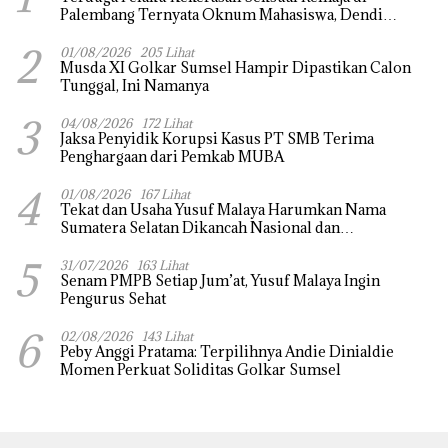
Palembang Ternyata Oknum Mahasiswa, Dendi
Saputra Masih Diburu
2
01/08/2026
205 Lihat
Musda XI Golkar Sumsel Hampir Dipastikan Calon
Tunggal, Ini Namanya
3
04/08/2026
172 Lihat
Jaksa Penyidik Korupsi Kasus PT SMB Terima
Penghargaan dari Pemkab MUBA
4
01/08/2026
167 Lihat
Tekat dan Usaha Yusuf Malaya Harumkan Nama
Sumatera Selatan Dikancah Nasional dan
Internasional
5
31/07/2026
163 Lihat
Senam PMPB Setiap Jum’at, Yusuf Malaya Ingin
Pengurus Sehat
6
02/08/2026
143 Lihat
Peby Anggi Pratama: Terpilihnya Andie Dinialdie
Momen Perkuat Soliditas Golkar Sumsel