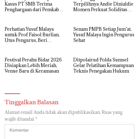
Kasus PT SMB Terima
Terpilihnya Andie Dinialdie
Penghargaan dari Pemkab
Momen Perkuat Soliditas
MUBA
Golkar Sumsel
Perhatian Yusuf Malaya
Senam PMPB Setiap Jum’at,
untuk Prof Faisol Burlian,
Yusuf Malaya Ingin Pengurus
Utus Pengurus, Beri
Sehat
Semangat dan Tali Kasih
Festival Perahu Bidar 2026
Ditpolairud Polda Sumsel
Disiapkan Lebih Meriah,
Gelar Pelatihan Kemampuan
Venue Baru di Keramasan
Teknis Penegakan Hukum
Tinggalkan Balasan
Alamat email Anda tidak akan dipublikasikan.
Ruas yang
wajib ditandai
*