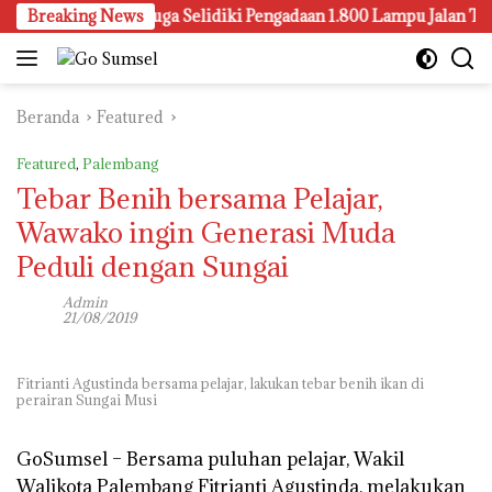
Langsung
ejari Palembang Juga Selidiki Pengadaan 1.800 Lampu Jalan Tenaga
Breaking News
ke
konten
Beranda
Featured
Featured
,
Palembang
Tebar Benih bersama Pelajar,
Wawako ingin Generasi Muda
Peduli dengan Sungai
Admin
21/08/2019
Fitrianti Agustinda bersama pelajar, lakukan tebar benih ikan di
perairan Sungai Musi
GoSumsel –
Bersama puluhan pelajar, Wakil
Walikota Palembang Fitrianti Agustinda, melakukan