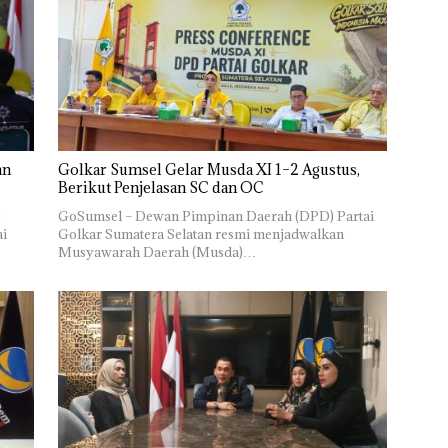
an
Golkar Sumsel Gelar Musda XI 1–2 Agustus,
Berikut Penjelasan SC dan OC
I
GoSumsel – Dewan Pimpinan Daerah (DPD) Partai
ai
Golkar Sumatera Selatan resmi menjadwalkan
Musyawarah Daerah (Musda)…