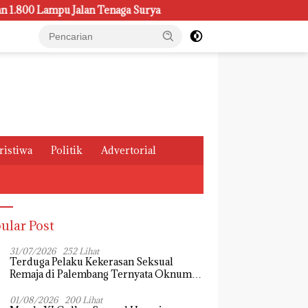
an Tenaga Surya
Kasus Pemeliharaan Lampu di Dishub Pa
ristiwa
Politik
Advertorial
ular Post
31/07/2026
252 Lihat
Terduga Pelaku Kekerasan Seksual
Remaja di Palembang Ternyata Oknum
Mahasiswa, Dendi Saputra Masih Diburu
01/08/2026
200 Lihat