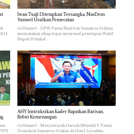
ut
Iwan Tuaji Ditetapkan Tersangka, NasDem
Sumsel Usulkan Pemecatan
ah
GoSumsel – DPW Partai NasDem Sumatera Selatan
l) H
menyatakan sikap tegas menyusul penetapan Wakil
Bupati Penukal…
i
AHY Instruksikan Kader Rapatkan Barisan,
ng
Rebut Kemenangan
nan
GoSumsel – Musyawarah Daerah (Musda) V Partai
PPP)
Demokrat Sumatera Selatan di Hotel Aryaduta