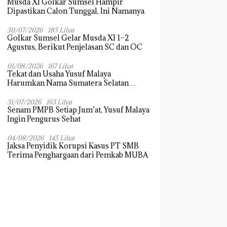
Musda XI Golkar Sumsel Hampir
Dipastikan Calon Tunggal, Ini Namanya
30/07/2026
185 Lihat
Golkar Sumsel Gelar Musda XI 1–2
Agustus, Berikut Penjelasan SC dan OC
01/08/2026
167 Lihat
Tekat dan Usaha Yusuf Malaya
Harumkan Nama Sumatera Selatan
Dikancah Nasional dan Internasional
31/07/2026
163 Lihat
Senam PMPB Setiap Jum’at, Yusuf Malaya
Ingin Pengurus Sehat
04/08/2026
145 Lihat
Jaksa Penyidik Korupsi Kasus PT SMB
Terima Penghargaan dari Pemkab MUBA