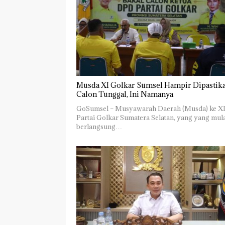
Musda XI Golkar Sumsel Hampir Dipastik
Calon Tunggal, Ini Namanya
GoSumsel – Musyawarah Daerah (Musda) ke X
Partai Golkar Sumatera Selatan, yang yang mul
berlangsung…