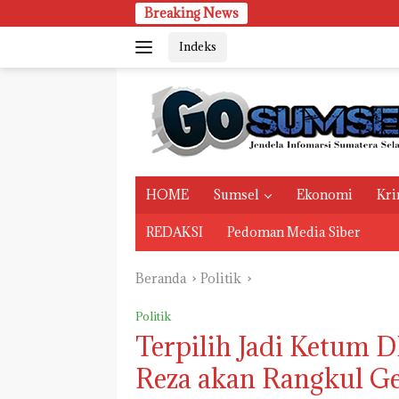
Langsung
Breaking News
Selain Pera
ke
Indeks
konten
HOME
Sumsel
Ekonomi
Kri
REDAKSI
Pedoman Media Siber
Beranda
Politik
Politik
Terpilih Jadi Ketum 
Reza akan Rangkul Ge