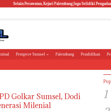
watan, Kejari Palembang Juga Selidiki Pengadaan 1.800 Lampu Jal
minal
Pemprov Sumsel
Palembang
Pendidikan
Pe
Pop
1
DPD Golkar Sumsel, Dodi
nerasi Milenial