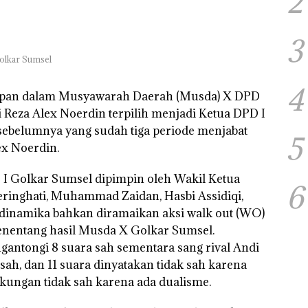
2
3
Golkar Sumsel
4
hapan dalam Musyawarah Daerah (Musda) X DPD
 Reza Alex Noerdin terpilih menjadi Ketua DPD I
ebelumnya yang sudah tiga periode menjabat
5
ex Noerdin.
I Golkar Sumsel dipimpin oleh Wakil Ketua
6
ringhati, Muhammad Zaidan, Hasbi Assidiqi,
 dinamika bahkan diramaikan aksi walk out (WO)
enentang hasil Musda X Golkar Sumsel.
gantongi 8 suara sah sementara sang rival Andi
ah, dan 11 suara dinyatakan tidak sah karena
ungan tidak sah karena ada dualisme.