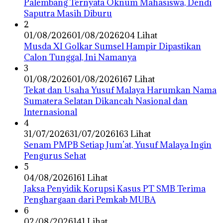
Palembang Ternyata Oknum Mahasiswa, Dendi
Saputra Masih Diburu
2
01/08/2026
01/08/2026
204 Lihat
Musda XI Golkar Sumsel Hampir Dipastikan
Calon Tunggal, Ini Namanya
3
01/08/2026
01/08/2026
167 Lihat
Tekat dan Usaha Yusuf Malaya Harumkan Nama
Sumatera Selatan Dikancah Nasional dan
Internasional
4
31/07/2026
31/07/2026
163 Lihat
Senam PMPB Setiap Jum’at, Yusuf Malaya Ingin
Pengurus Sehat
5
04/08/2026
161 Lihat
Jaksa Penyidik Korupsi Kasus PT SMB Terima
Penghargaan dari Pemkab MUBA
6
02/08/2026
141 Lihat