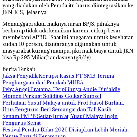
yang diadakan oleh Pemda itu harus diintegrasikan ke
JKN-KIS,” jelasnya.
Menanggapi akan naiknya iuran BPJS, pihaknya
berharap tidak ada kenaikan karena cukup besar
membebani APBD. “Saat ini anggaran untuk kesehatan
sudah 10 persen, diantaranya digunakan untuk
masyarakat kurang mampu, jika naik biaya untuk JKN
bisa Rp 295 Miliar,”tandasnya.(gS/dy)
Berita Terkait
Jaksa Penyidik Korupsi Kasus PT SMB Terima
Penghargaan dari Pemkab MUBA
Peby Anggi Pratama: Terpilihnya Andie Dinialdie
Momen Perkuat Soliditas Golkar Sumsel
Perhatian Yusuf Malaya untuk Prof Faisol Burlian,
Utus Pengurus, Beri Semangat dan Tali Kasih
Senam PMPB Setiap Jum’at, Yusuf Malaya Ingin
Pengurus Sehat
Festival Perahu Bidar 2026 Disiapkan Lebih Meriah,
Venue Baru di Keramasan