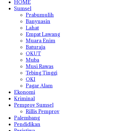
HOME
Sumsel
Prabumulih
Banyuasin
Lahat
Empat Lawang
Muara Enim
Baturaja
OKUT
Muba
Musi Rawas
Tebing Tinggi
OKI
Pagar Alam
Ekonomi
Kriminal
Pemprov Sumsel
Rillis Pemprov
Palembang
Pendidikan
Peristiwa