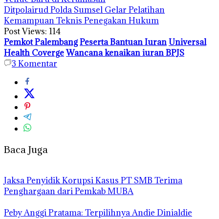
Ditpolairud Polda Sumsel Gelar Pelatihan
Kemampuan Teknis Penegakan Hukum
Post Views:
114
Pemkot Palembang
Peserta Bantuan Iuran
Universal
Health Coverge
Wancana kenaikan iuran BPJS
3
Komentar
Baca Juga
Jaksa Penyidik Korupsi Kasus PT SMB Terima
Penghargaan dari Pemkab MUBA
Peby Anggi Pratama: Terpilihnya Andie Dinialdie