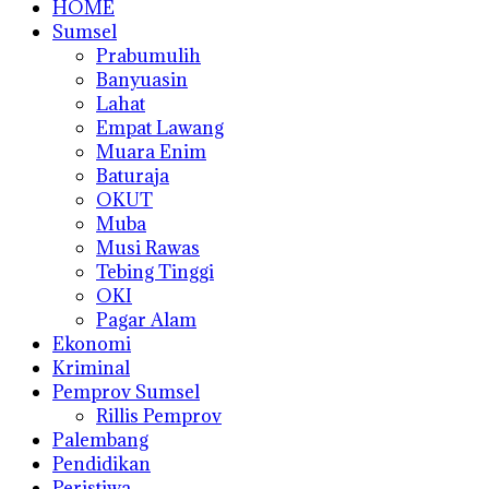
HOME
Sumsel
Prabumulih
Banyuasin
Lahat
Empat Lawang
Muara Enim
Baturaja
OKUT
Muba
Musi Rawas
Tebing Tinggi
OKI
Pagar Alam
Ekonomi
Kriminal
Pemprov Sumsel
Rillis Pemprov
Palembang
Pendidikan
Peristiwa