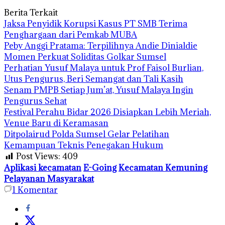
Berita Terkait
Jaksa Penyidik Korupsi Kasus PT SMB Terima
Penghargaan dari Pemkab MUBA
Peby Anggi Pratama: Terpilihnya Andie Dinialdie
Momen Perkuat Soliditas Golkar Sumsel
Perhatian Yusuf Malaya untuk Prof Faisol Burlian,
Utus Pengurus, Beri Semangat dan Tali Kasih
Senam PMPB Setiap Jum’at, Yusuf Malaya Ingin
Pengurus Sehat
Festival Perahu Bidar 2026 Disiapkan Lebih Meriah,
Venue Baru di Keramasan
Ditpolairud Polda Sumsel Gelar Pelatihan
Kemampuan Teknis Penegakan Hukum
Post Views:
409
Aplikasi kecamatan
E-Going
Kecamatan Kemuning
Pelayanan Masyarakat
1
Komentar