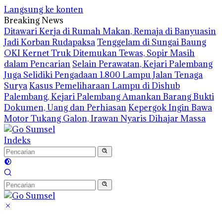
Langsung ke konten
Breaking News
Ditawari Kerja di Rumah Makan, Remaja di Banyuasin
Jadi Korban Rudapaksa
Tenggelam di Sungai Baung
OKI Kernet Truk Ditemukan Tewas, Sopir Masih
dalam Pencarian
Selain Perawatan, Kejari Palembang
Juga Selidiki Pengadaan 1.800 Lampu Jalan Tenaga
Surya
Kasus Pemeliharaan Lampu di Dishub
Palembang, Kejari Palembang Amankan Barang Bukti
Dokumen, Uang dan Perhiasan
Kepergok Ingin Bawa
Motor Tukang Galon, Irawan Nyaris Dihajar Massa
Indeks