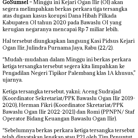
GoSumsel –
Minggu ini Kejari Ogan Ilir (OI) akan
segera melimpahkan berkas perkara tiga tersangka
atas dugaan kasus korupsi Dana Hibah Pilkada
Kabupaten OI tahun 2020 pada Bawaslu OI yang
kerugian negaranya mencapai Rp 7 miliar lebih.
Hal tersebut diungkapkan langsung Kasi Pidsus Kejari
Ogan Ilir, Julindra Purnama Jaya, Rabu (22/2).
“Mudah-mudahan dalam Minggu ini berkas perkara
ketiga tersangka tersebut segera kita limpahkan ke
Pengadilan Negeri Tipikor Palembang klas 1A khusus,”
ujarnya.
Ketiga tersangka tersebut, yakni; Aceng Sudrajad
(Koordinator Sekretariat/PPK Bawaslu Ogan Ilir 2019-
2020), Herman Fikri (Koordinator Skretariat/PPK
Bawaslu Ogan Ilir 2022-2021) dan Romi (PPNPN/ Staf
Operator Bidang Keuangan Bawaslu Ogan Ilir).
“Sebelumnya berkas perkara ketiga tersangka tersebut
telah dinyatakan lengkap atau P21 oleh Tim Penuntut