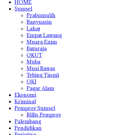
HOME
Sumsel
Prabumulih
Banyuasin
Lahat
Empat Lawang
Muara Enim
Baturaja
OKUT
Muba
Musi Rawas
Tebing Tinggi
OKI
Pagar Alam
Ekonomi
Kriminal
Pemprov Sumsel
Rillis Pemprov
Palembang
Pendidikan
Peristiwa