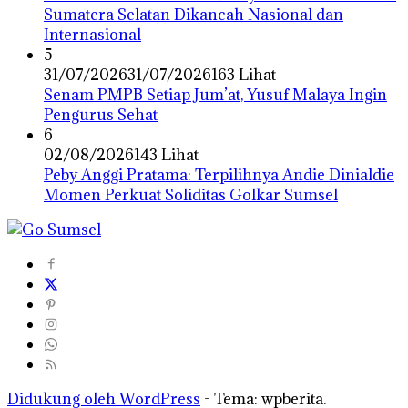
Sumatera Selatan Dikancah Nasional dan
Internasional
5
31/07/2026
31/07/2026
163 Lihat
Senam PMPB Setiap Jum’at, Yusuf Malaya Ingin
Pengurus Sehat
6
02/08/2026
143 Lihat
Peby Anggi Pratama: Terpilihnya Andie Dinialdie
Momen Perkuat Soliditas Golkar Sumsel
Didukung oleh WordPress
-
Tema: wpberita.