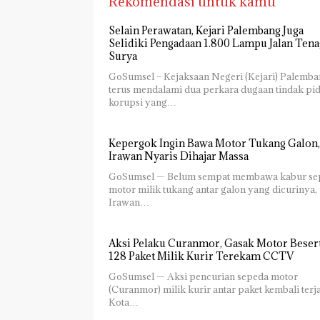
Rekomendasi untuk kamu
Selain Perawatan, Kejari Palembang Juga
Selidiki Pengadaan 1.800 Lampu Jalan Tena
Surya
GoSumsel – Kejaksaan Negeri (Kejari) Palemb
terus mendalami dua perkara dugaan tindak pi
korupsi yang…
Kepergok Ingin Bawa Motor Tukang Galon,
Irawan Nyaris Dihajar Massa
GoSumsel — Belum sempat membawa kabur se
motor milik tukang antar galon yang dicurinya,
Irawan…
Aksi Pelaku Curanmor, Gasak Motor Beser
128 Paket Milik Kurir Terekam CCTV
GoSumsel — Aksi pencurian sepeda motor
(Curanmor) milik kurir antar paket kembali terja
Kota…