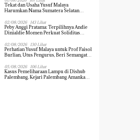
01/08/2026
167 Lihat
Tekat dan Usaha Yusuf Malaya
Harumkan Nama Sumatera Selatan
Dikancah Nasional dan Internasional
02/08/2026
143 Lihat
Peby Anggi Pratama: Terpilihnya Andie
Dinialdie Momen Perkuat Soliditas
Golkar Sumsel
02/08/2026
130 Lihat
Perhatian Yusuf Malaya untuk Prof Faisol
Burlian, Utus Pengurus, Beri Semangat
dan Tali Kasih
05/08/2026
106 Lihat
Kasus Pemeliharaan Lampu di Dishub
Palembang, Kejari Palembang Amankan
Barang Bukti Dokumen, Uang dan
Perhiasan