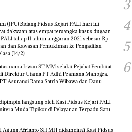
3
4
 (JPU) Bidang Pidsus Kejari PALI hari ini
at dakwaan atas empat tersangka kasus dugaan
ALI tahap II tahun anggaran 2021 sebesar Rp
5
han dan Kawasan Pemukiman ke Pengadilan
asa (14/2).
6
 atas nama Irwan ST MM selaku Pejabat Pembuat
rdi Direktur Utama PT Adhi Pramana Mahogra,
 PT Asuransi Rama Satria Wibawa dan Danu
dipimpin langsung oleh Kasi Pidsus Kejari PALI
nitera Muda Tipikor di Pelayanan Terpadu Satu
LI Agung Afrianto SH MH didampingi Kasi Pidsus