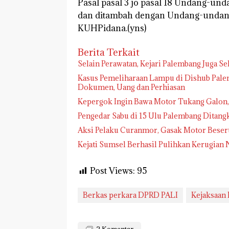
Pasal pasal 3 jo pasal 18 Undang-un
dan ditambah dengan Undang-undang 
KUHPidana.(yns)
Berita Terkait
Selain Perawatan, Kejari Palembang Juga S
Kasus Pemeliharaan Lampu di Dishub Pale
Dokumen, Uang dan Perhiasan
Kepergok Ingin Bawa Motor Tukang Galon, 
Pengedar Sabu di 15 Ulu Palembang Ditang
Aksi Pelaku Curanmor, Gasak Motor Beser
Kejati Sumsel Berhasil Pulihkan Kerugian 
Post Views:
95
Berkas perkara DPRD PALI
Kejaksaan
2
Komentar