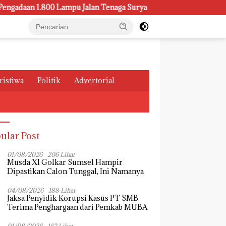
1.800 Lampu Jalan Tenaga Surya
Kasus Pemeliharaan Lamp
ristiwa
Politik
Advertorial
ular Post
01/08/2026
206 Lihat
Musda XI Golkar Sumsel Hampir
Dipastikan Calon Tunggal, Ini Namanya
04/08/2026
188 Lihat
Jaksa Penyidik Korupsi Kasus PT SMB
Terima Penghargaan dari Pemkab MUBA