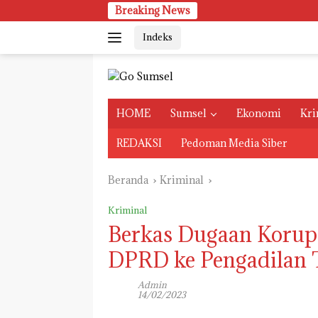
Langsung
Breaking News
ke
Indeks
konten
HOME
Sumsel
Ekonomi
Kri
REDAKSI
Pedoman Media Siber
Beranda
Kriminal
Kriminal
Berkas Dugaan Koru
DPRD ke Pengadilan 
Admin
14/02/2023