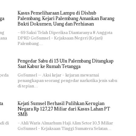
Kasus Pemeliharaan Lampu di Dishub
ga
Palembang, Kejari Palembang Amankan Barang
Bukti Dokumen, Uang dan Perhiasan
ang
– 69 Saksi Telah Diperiksa Diantaranya 8 Anggota
dana
DPRD GoSumsel – Kejaksaan Negeri (Kejari)
Palembang…
Pengedar Sabu di 15 Ulu Palembang Ditangkap
Saat Kabur ke Rumah Tetangga
peda
GoSumsel — Aksi kejar – kejaran mewarnai
penangkapan seorang pengedar narkotika jenis sabu
di tepian…
ta
Kejati Sumsel Berhasil Pulihkan Kerugian
Negara Rp 127,27 Miliar dari Kasus Lahan PT
SMB
di di
– Ahli Waris Almarhum Haji Alim Setor 10,5 Miliar
GoSumsel – Kejaksaan Tinggi Sumatera Selatan…