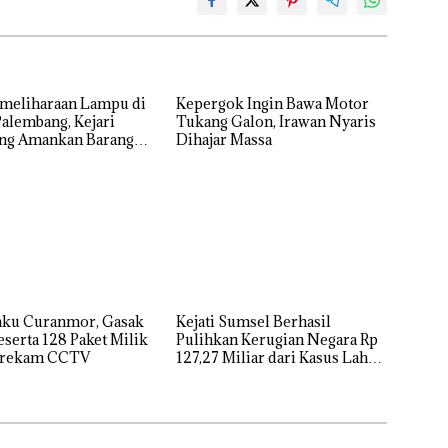
emeliharaan Lampu di
Kepergok Ingin Bawa Motor
alembang, Kejari
Tukang Galon, Irawan Nyaris
ng Amankan Barang
Dihajar Massa
okumen, Uang dan
n
laku Curanmor, Gasak
Kejati Sumsel Berhasil
serta 128 Paket Milik
Pulihkan Kerugian Negara Rp
erekam CCTV
127,27 Miliar dari Kasus Lahan
PT SMB