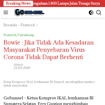
Langsung
 Juga Selidiki Pengadaan 1.800 Lampu Jalan Tenaga Surya
Breaking News
ke
konten
Beranda
Featured
Featured
,
Palembang
Bowie : Jika Tidak Ada Kesadaran
Masyarakat Penyebaran Virus
Corona Tidak Dapat Berhenti
Admin
23/05/2020
Ketua Komprov IKAL lemhannas RI Sumsel, membagikan masker,
untuk masyarakat.
GoSumsel –
Ketua Komprov IKAL lemhannas RI
Sumatera Selatan, Erry Gustion menghimbau