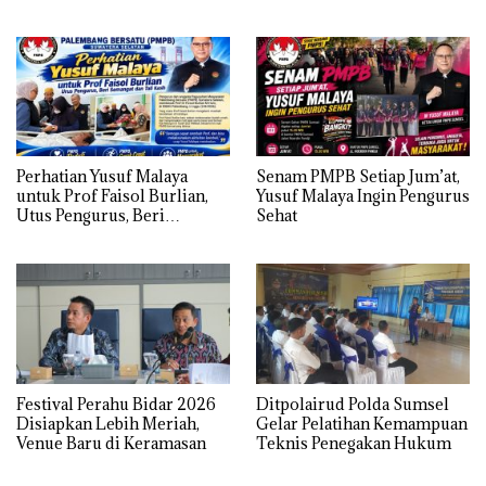
Golkar Sumsel
MUBA
Perhatian Yusuf Malaya
Senam PMPB Setiap Jum’at,
untuk Prof Faisol Burlian,
Yusuf Malaya Ingin Pengurus
Utus Pengurus, Beri
Sehat
Semangat dan Tali Kasih
Festival Perahu Bidar 2026
Ditpolairud Polda Sumsel
Disiapkan Lebih Meriah,
Gelar Pelatihan Kemampuan
Venue Baru di Keramasan
Teknis Penegakan Hukum