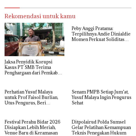
Rekomendasi untuk kamu
Peby Anggi Pratama:
Terpilihnya Andie Dinialdie
Momen Perkuat Soliditas
Golkar Sumsel
Jaksa Penyidik Korupsi
Kasus PT SMB Terima
Penghargaan dari Pemkab
MUBA
Perhatian Yusuf Malaya
Senam PMPB Setiap Jum’at,
untuk Prof Faisol Burlian,
Yusuf Malaya Ingin Pengurus
Utus Pengurus, Beri
Sehat
Semangat dan Tali Kasih
Festival Perahu Bidar 2026
Ditpolairud Polda Sumsel
Disiapkan Lebih Meriah,
Gelar Pelatihan Kemampuan
Venue Baru di Keramasan
Teknis Penegakan Hukum