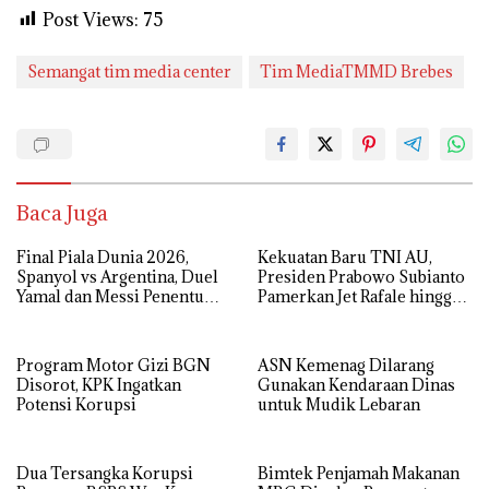
Post Views:
75
Semangat tim media center
Tim MediaTMMD Brebes
Baca Juga
Final Piala Dunia 2026,
Kekuatan Baru TNI AU,
Spanyol vs Argentina, Duel
Presiden Prabowo Subianto
Yamal dan Messi Penentu
Pamerkan Jet Rafale hingga
Gelar Juara
Radar Modern
Program Motor Gizi BGN
ASN Kemenag Dilarang
Disorot, KPK Ingatkan
Gunakan Kendaraan Dinas
Potensi Korupsi
untuk Mudik Lebaran
Dua Tersangka Korupsi
Bimtek Penjamah Makanan