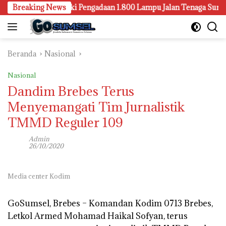
Langsung
embang Juga Selidiki Pengadaan 1.800 Lampu Jalan Tenaga Surya
Breaking News
ke
konten
Beranda
Nasional
Nasional
Dandim Brebes Terus
Menyemangati Tim Jurnalistik
TMMD Reguler 109
Admin
26/10/2020
Media center Kodim
GoSumsel, Brebes –
Komandan Kodim 0713 Brebes,
Letkol Armed Mohamad Haikal Sofyan, terus