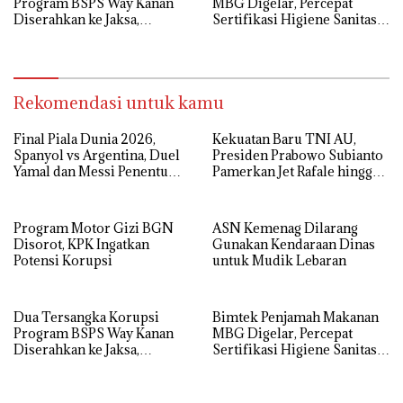
Program BSPS Way Kanan
MBG Digelar, Percepat
Diserahkan ke Jaksa,
Sertifikasi Higiene Sanitasi
Kerugian Negara Rp 546 Juta
Dapur SPPG
Dikembalikan
Rekomendasi untuk kamu
Final Piala Dunia 2026,
Kekuatan Baru TNI AU,
Spanyol vs Argentina, Duel
Presiden Prabowo Subianto
Yamal dan Messi Penentu
Pamerkan Jet Rafale hingga
Gelar Juara
Radar Modern
Program Motor Gizi BGN
ASN Kemenag Dilarang
Disorot, KPK Ingatkan
Gunakan Kendaraan Dinas
Potensi Korupsi
untuk Mudik Lebaran
Dua Tersangka Korupsi
Bimtek Penjamah Makanan
Program BSPS Way Kanan
MBG Digelar, Percepat
Diserahkan ke Jaksa,
Sertifikasi Higiene Sanitasi
Kerugian Negara Rp 546 Juta
Dapur SPPG
Dikembalikan