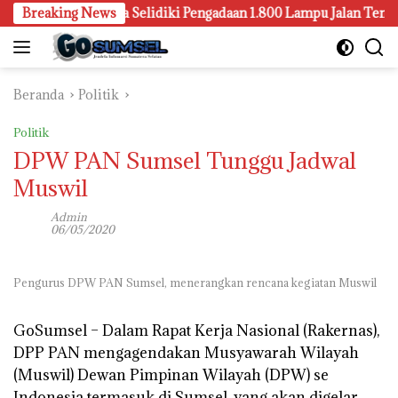
Langsung
ari Palembang Juga Selidiki Pengadaan 1.800 Lampu Jalan Tenaga 
Breaking News
ke
konten
Beranda
Politik
Politik
DPW PAN Sumsel Tunggu Jadwal
Muswil
Admin
06/05/2020
Pengurus DPW PAN Sumsel, menerangkan rencana kegiatan Muswil
GoSumsel –
Dalam Rapat Kerja Nasional (Rakernas),
DPP PAN mengagendakan Musyawarah Wilayah
(Muswil) Dewan Pimpinan Wilayah (DPW) se
Indonesia termasuk di Sumsel, yang akan digelar