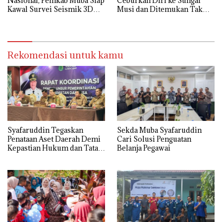
Nasional, Pemkab Muba Siap
Ceburkan Diri ke Sungai
Kawal Survei Seismik 3D
Musi dan Ditemukan Tak
WK Corridor
Bernyawa
Rekomendasi untuk kamu
Syafaruddin Tegaskan
Sekda Muba Syafaruddin
Penataan Aset Daerah Demi
Cari Solusi Penguatan
Kepastian Hukum dan Tata
Belanja Pegawai
Kelola yang Akuntabel