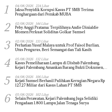
1
04/08/2026
224 Lihat
Jaksa Penyidik Korupsi Kasus PT SMB Terima
Penghargaan dari Pemkab MUBA
2
02/08/2026
144 Lihat
Peby Anggi Pratama: Terpilihnya Andie Dinialdie
Momen Perkuat Soliditas Golkar Sumsel
3
02/08/2026
133 Lihat
Perhatian Yusuf Malaya untuk Prof Faisol Burlian,
Utus Pengurus, Beri Semangat dan Tali Kasih
4
05/08/2026
132 Lihat
Kasus Pemeliharaan Lampu di Dishub Palembang,
Kejari Palembang Amankan Barang Bukti Dokumen,
Uang dan Perhiasan
5
04/08/2026
106 Lihat
Kejati Sumsel Berhasil Pulihkan Kerugian Negara Rp
127,27 Miliar dari Kasus Lahan PT SMB
6
05/08/2026
102 Lihat
Selain Perawatan, Kejari Palembang Juga Selidiki
Pengadaan 1.800 Lampu Jalan Tenaga Surya