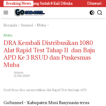
Langsung
an Sandar Upang Sudah 8 Kali Dibuka
Breaking News
Ditawari Kerja di 
ke
konten
Beranda
Sumsel
Muba
Muba
DRA Kembali Distribusikan 1080
Alat Rapid Test Tahap II dan Baju
APD Ke 3 RSUD dan Puskesmas
Muba
Admin
11/04/2020
Dodi Reza Alex, menyerahkan Alat Rapid Test dan baju APD
GoSumsel –
Kabupaten Musi Banyuasin terus