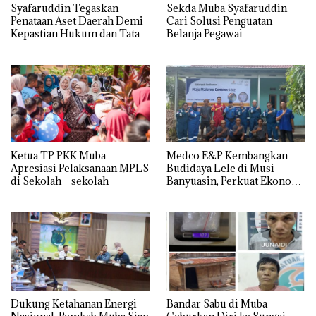
Syafaruddin Tegaskan
Sekda Muba Syafaruddin
Penataan Aset Daerah Demi
Cari Solusi Penguatan
Kepastian Hukum dan Tata
Belanja Pegawai
Kelola yang Akuntabel
Ketua TP PKK Muba
Medco E&P Kembangkan
Apresiasi Pelaksanaan MPLS
Budidaya Lele di Musi
di Sekolah – sekolah
Banyuasin, Perkuat Ekonomi
Masyarakat Desa Suka Maju
Dukung Ketahanan Energi
Bandar Sabu di Muba