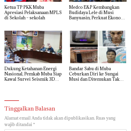
Ketua TP PKK Muba
Medco E&P Kembangkan
Apresiasi Pelaksanaan MPLS
Budidaya Lele di Musi
di Sekolah – sekolah
Banyuasin, Perkuat Ekonomi
Masyarakat Desa Suka Maju
Dukung Ketahanan Energi
Bandar Sabu di Muba
Nasional, Pemkab Muba Siap
Ceburkan Diri ke Sungai
Kawal Survei Seismik 3D
Musi dan Ditemukan Tak
WK Corridor
Bernyawa
Tinggalkan Balasan
Alamat email Anda tidak akan dipublikasikan.
Ruas yang
wajib ditandai
*