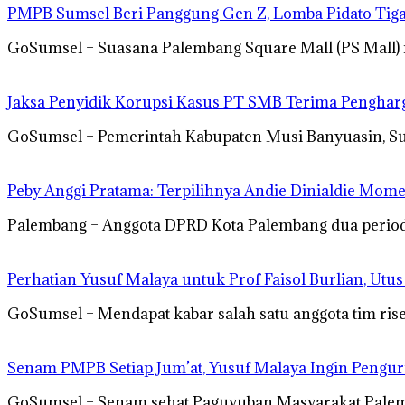
PMPB Sumsel Beri Panggung Gen Z, Lomba Pidato Tiga
GoSumsel – Suasana Palembang Square Mall (PS Mall)
Jaksa Penyidik Korupsi Kasus PT SMB Terima Pengha
GoSumsel – Pemerintah Kabupaten Musi Banyuasin, S
Peby Anggi Pratama: Terpilihnya Andie Dinialdie Mome
Palembang – Anggota DPRD Kota Palembang dua periode 
Perhatian Yusuf Malaya untuk Prof Faisol Burlian, Utu
GoSumsel – Mendapat kabar salah satu anggota tim rise
Senam PMPB Setiap Jum’at, Yusuf Malaya Ingin Pengur
GoSumsel – Senam sehat Paguyuban Masyarakat Palemb