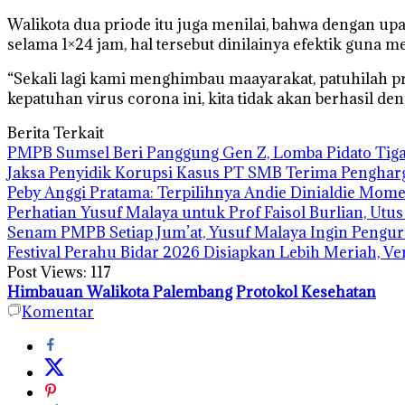
Walikota dua priode itu juga menilai, bahwa dengan u
selama 1×24 jam, hal tersebut dinilainya efektik guna 
“Sekali lagi kami menghimbau maayarakat, patuhilah p
kepatuhan virus corona ini, kita tidak akan berhasil den
Berita Terkait
PMPB Sumsel Beri Panggung Gen Z, Lomba Pidato Tiga
Jaksa Penyidik Korupsi Kasus PT SMB Terima Pengha
Peby Anggi Pratama: Terpilihnya Andie Dinialdie Mome
Perhatian Yusuf Malaya untuk Prof Faisol Burlian, Utu
Senam PMPB Setiap Jum’at, Yusuf Malaya Ingin Pengur
Festival Perahu Bidar 2026 Disiapkan Lebih Meriah, V
Post Views:
117
Himbauan Walikota Palembang
Protokol Kesehatan
Komentar