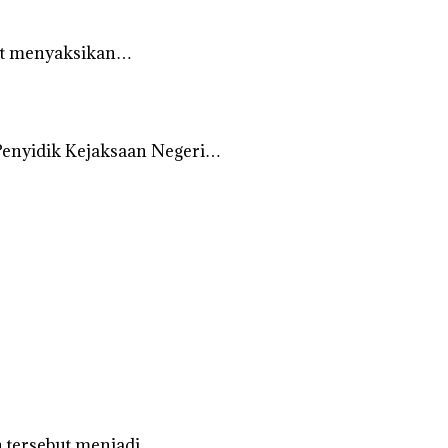
aat menyaksikan…
Penyidik Kejaksaan Negeri…
 tersebut menjadi…