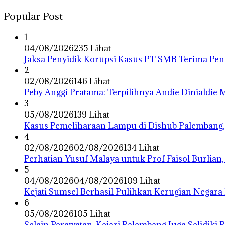
Popular Post
1
04/08/2026
235 Lihat
Jaksa Penyidik Korupsi Kasus PT SMB Terima P
2
02/08/2026
146 Lihat
Peby Anggi Pratama: Terpilihnya Andie Dinialdie
3
05/08/2026
139 Lihat
Kasus Pemeliharaan Lampu di Dishub Palembang,
4
02/08/2026
02/08/2026
134 Lihat
Perhatian Yusuf Malaya untuk Prof Faisol Burlian,
5
04/08/2026
04/08/2026
109 Lihat
Kejati Sumsel Berhasil Pulihkan Kerugian Negara
6
05/08/2026
105 Lihat
Selain Perawatan, Kejari Palembang Juga Selidiki