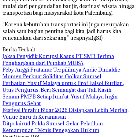
mulai dari pengendalian banjir, destinasi wisata hingga
transportasi bagi masyarakat kota Palembang.
“Karena kebutuhan transportasi ini juga merupakan
salah satu bagian penting bagi kita, jadi harus kita
rencanakan dari sekarang,” ucapnya.(gS1)
Berita Terkait
Jaksa Penyidik Korupsi Kasus PT SMB Terima
Penghargaan dari Pemkab MUBA
Peby Anggi Pratama: Terpilihnya Andie Dinialdie
Momen Perkuat Soliditas Golkar Sumsel
Perhatian Yusuf Malaya untuk Prof Faisol Burlian,
Utus Pengurus, Beri Semangat dan Tali Kasih
Senam PMPB Setiap Jum’at, Yusuf Malaya Ingin
Pengurus Sehat
Festival Perahu Bidar 2026 Disiapkan Lebih Meriah,
Venue Baru di Keramasan
Ditpolairud Polda Sumsel Gelar Pelatihan
Kemampuan Teknis Penegakan Hukum
Post Views:
108