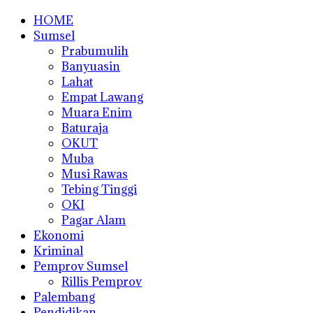
HOME
Sumsel
Prabumulih
Banyuasin
Lahat
Empat Lawang
Muara Enim
Baturaja
OKUT
Muba
Musi Rawas
Tebing Tinggi
OKI
Pagar Alam
Ekonomi
Kriminal
Pemprov Sumsel
Rillis Pemprov
Palembang
Pendidikan