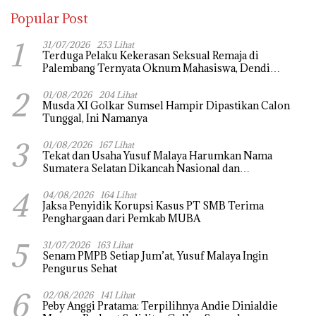
Popular Post
1
31/07/2026
253 Lihat
Terduga Pelaku Kekerasan Seksual Remaja di
Palembang Ternyata Oknum Mahasiswa, Dendi
Saputra Masih Diburu
2
01/08/2026
204 Lihat
Musda XI Golkar Sumsel Hampir Dipastikan Calon
Tunggal, Ini Namanya
3
01/08/2026
167 Lihat
Tekat dan Usaha Yusuf Malaya Harumkan Nama
Sumatera Selatan Dikancah Nasional dan
Internasional
4
04/08/2026
164 Lihat
Jaksa Penyidik Korupsi Kasus PT SMB Terima
Penghargaan dari Pemkab MUBA
5
31/07/2026
163 Lihat
Senam PMPB Setiap Jum’at, Yusuf Malaya Ingin
Pengurus Sehat
6
02/08/2026
141 Lihat
Peby Anggi Pratama: Terpilihnya Andie Dinialdie