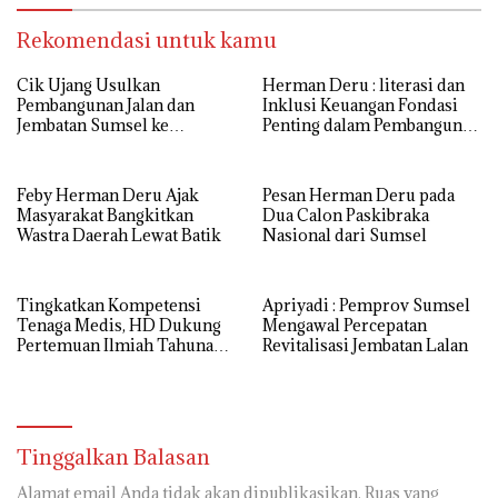
Rekomendasi untuk kamu
Cik Ujang Usulkan
Herman Deru : literasi dan
Pembangunan Jalan dan
Inklusi Keuangan Fondasi
Jembatan Sumsel ke
Penting dalam Pembangunan
Kementerian PU
SDM
Feby Herman Deru Ajak
Pesan Herman Deru pada
Masyarakat Bangkitkan
Dua Calon Paskibraka
Wastra Daerah Lewat Batik
Nasional dari Sumsel
Tingkatkan Kompetensi
Apriyadi : Pemprov Sumsel
Tenaga Medis, HD Dukung
Mengawal Percepatan
Pertemuan Ilmiah Tahunan
Revitalisasi Jembatan Lalan
ke-17 PERDICI
Tinggalkan Balasan
Alamat email Anda tidak akan dipublikasikan.
Ruas yang