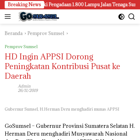
Langsung
bang Juga Selidiki Pengadaan 1.800 Lampu Jalan Tenaga Surya
Breaking News
ke
konten
Beranda
Pemprov Sumsel
Pemprov Sumsel
HD Ingin APPSI Dorong
Peningkatan Kontribusi Pusat ke
Daerah
Admin
26/11/2019
Gubernur Sumsel, H.Herman Deru menghadiri munas APPSI
GoSumsel –
Gubernur Provinsi Sumatera Selatan H.
Herman Deru menghadiri Musyawarah Nasional