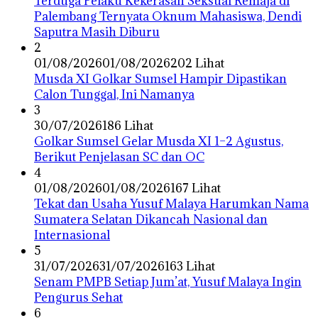
Terduga Pelaku Kekerasan Seksual Remaja di
Palembang Ternyata Oknum Mahasiswa, Dendi
Saputra Masih Diburu
2
01/08/2026
01/08/2026
202 Lihat
Musda XI Golkar Sumsel Hampir Dipastikan
Calon Tunggal, Ini Namanya
3
30/07/2026
186 Lihat
Golkar Sumsel Gelar Musda XI 1–2 Agustus,
Berikut Penjelasan SC dan OC
4
01/08/2026
01/08/2026
167 Lihat
Tekat dan Usaha Yusuf Malaya Harumkan Nama
Sumatera Selatan Dikancah Nasional dan
Internasional
5
31/07/2026
31/07/2026
163 Lihat
Senam PMPB Setiap Jum’at, Yusuf Malaya Ingin
Pengurus Sehat
6