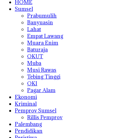
HOME
Sumsel
Prabumulih
Banyuasin
Lahat
Empat Lawang
Muara Enim
Baturaja
OKUT
Muba
Musi Rawas
Tebing Tinggi
OKI
Pagar Alam
Ekonomi
Kriminal
Pemprov Sumsel
Rillis Pemprov
Palembang
Pendidikan
Peristiwa