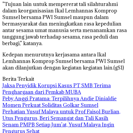
”Tujuan lain untuk mempererat tali silahturahmi
dalam keorganisasian Ikal Lemhannas Komprop
Sumsel bersama PWI Sumsel maupun dalam
bermasyarakat dan meningkatkan rasa kepedulian
antar sesama umat manusia serta menanamkan rasa
tanggung jawab terhadap sesama, rasa peduli dan
berbagi,” katanya.
Kedepan menurutnya kerjasama antara Ikal
Lemhannas Komprop Sumsel bersama PWI Sumsel
akan dilanjutkan dengan kegiatan kegiatan lain.(gS1)
Berita Terkait
Jaksa Penyidik Korupsi Kasus PT SMB Terima
Penghargaan dari Pemkab MUBA
Peby Anggi Pratama: Terpilihnya Andie Dinialdie
Momen Perkuat Soliditas Golkar Sumsel
Perhatian Yusuf Malaya untuk Prof Faisol Burlian,
Utus Pengurus, Beri Semangat dan Tali Kasih
Senam PMPB Setiap Jum’at, Yusuf Malaya Ingin
Pengurus Sehat