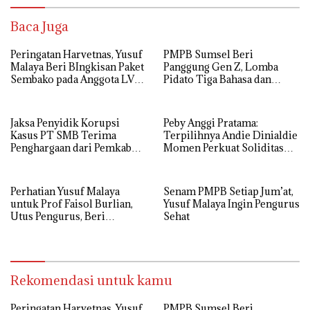
Baca Juga
Peringatan Harvetnas, Yusuf
PMPB Sumsel Beri
Malaya Beri BIngkisan Paket
Panggung Gen Z, Lomba
Sembako pada Anggota LVRI
Pidato Tiga Bahasa dan
Sumsel
Hadroh Banjir Apresiasi
Jaksa Penyidik Korupsi
Peby Anggi Pratama:
Kasus PT SMB Terima
Terpilihnya Andie Dinialdie
Penghargaan dari Pemkab
Momen Perkuat Soliditas
MUBA
Golkar Sumsel
Perhatian Yusuf Malaya
Senam PMPB Setiap Jum’at,
untuk Prof Faisol Burlian,
Yusuf Malaya Ingin Pengurus
Utus Pengurus, Beri
Sehat
Semangat dan Tali Kasih
Rekomendasi untuk kamu
Peringatan Harvetnas, Yusuf
PMPB Sumsel Beri