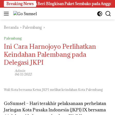
Langsung
nas, Yusuf Malaya Beri BIngkisan Paket Sembako pada Anggota LV
Breaking News
ke
konten
Beranda
Palembang
Palembang
Ini Cara Harnojoyo Perlihatkan
Keindahan Palembang pada
Delegasi JKPI
Admin
04/11/2022
Wali Kota bersama Ketua JKPI melihat keindahan Kota Palembang
GoSumsel –
Hari terakhir pelaksanaan perhelatan
Jaringan Kota Pusaka Indonesia (JKPI) IX bersama