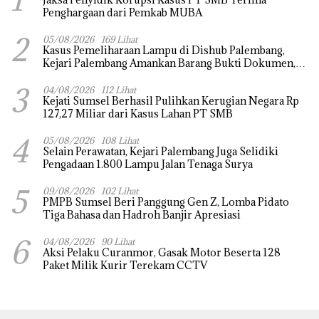
Penghargaan dari Pemkab MUBA
2
05/08/2026
169 Lihat
Kasus Pemeliharaan Lampu di Dishub Palembang,
Kejari Palembang Amankan Barang Bukti Dokumen,
Uang dan Perhiasan
3
04/08/2026
112 Lihat
Kejati Sumsel Berhasil Pulihkan Kerugian Negara Rp
127,27 Miliar dari Kasus Lahan PT SMB
4
05/08/2026
108 Lihat
Selain Perawatan, Kejari Palembang Juga Selidiki
Pengadaan 1.800 Lampu Jalan Tenaga Surya
5
09/08/2026
102 Lihat
PMPB Sumsel Beri Panggung Gen Z, Lomba Pidato
Tiga Bahasa dan Hadroh Banjir Apresiasi
6
04/08/2026
90 Lihat
Aksi Pelaku Curanmor, Gasak Motor Beserta 128
Paket Milik Kurir Terekam CCTV