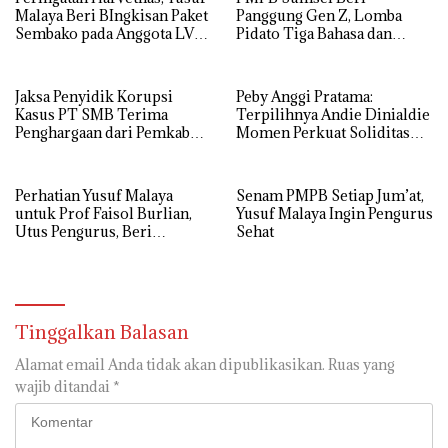
Malaya Beri BIngkisan Paket
Panggung Gen Z, Lomba
Sembako pada Anggota LVRI
Pidato Tiga Bahasa dan
Sumsel
Hadroh Banjir Apresiasi
Jaksa Penyidik Korupsi
Peby Anggi Pratama:
Kasus PT SMB Terima
Terpilihnya Andie Dinialdie
Penghargaan dari Pemkab
Momen Perkuat Soliditas
MUBA
Golkar Sumsel
Perhatian Yusuf Malaya
Senam PMPB Setiap Jum’at,
untuk Prof Faisol Burlian,
Yusuf Malaya Ingin Pengurus
Utus Pengurus, Beri
Sehat
Semangat dan Tali Kasih
Tinggalkan Balasan
Alamat email Anda tidak akan dipublikasikan.
Ruas yang
wajib ditandai
*