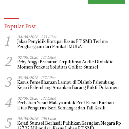
Popular Post
1
04/08/2026
235 Lihat
Jaksa Penyidik Korupsi Kasus PT SMB Terima
Penghargaan dari Pemkab MUBA
2
02/08/2026
145 Lihat
Peby Anggi Pratama: Terpilihnya Andie Dinialdie
Momen Perkuat Soliditas Golkar Sumsel
3
05/08/2026
137 Lihat
Kasus Pemeliharaan Lampu di Dishub Palembang,
Kejari Palembang Amankan Barang Bukti Dokumen,
Uang dan Perhiasan
4
02/08/2026
134 Lihat
Perhatian Yusuf Malaya untuk Prof Faisol Burlian,
Utus Pengurus, Beri Semangat dan Tali Kasih
5
04/08/2026
109 Lihat
Kejati Sumsel Berhasil Pulihkan Kerugian Negara Rp
127,27 Miliar dari Kasus Lahan PT SMB