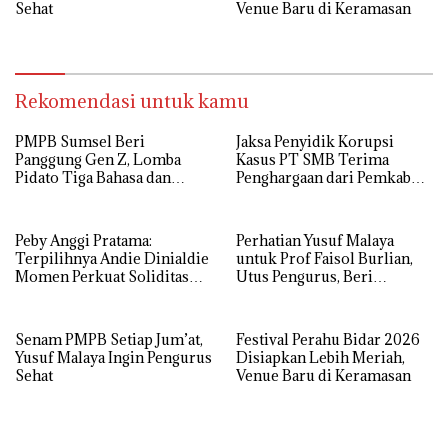
Sehat
Venue Baru di Keramasan
Rekomendasi untuk kamu
PMPB Sumsel Beri
Jaksa Penyidik Korupsi
Panggung Gen Z, Lomba
Kasus PT SMB Terima
Pidato Tiga Bahasa dan
Penghargaan dari Pemkab
Hadroh Banjir Apresiasi
MUBA
Peby Anggi Pratama:
Perhatian Yusuf Malaya
Terpilihnya Andie Dinialdie
untuk Prof Faisol Burlian,
Momen Perkuat Soliditas
Utus Pengurus, Beri
Golkar Sumsel
Semangat dan Tali Kasih
Senam PMPB Setiap Jum’at,
Festival Perahu Bidar 2026
Yusuf Malaya Ingin Pengurus
Disiapkan Lebih Meriah,
Sehat
Venue Baru di Keramasan