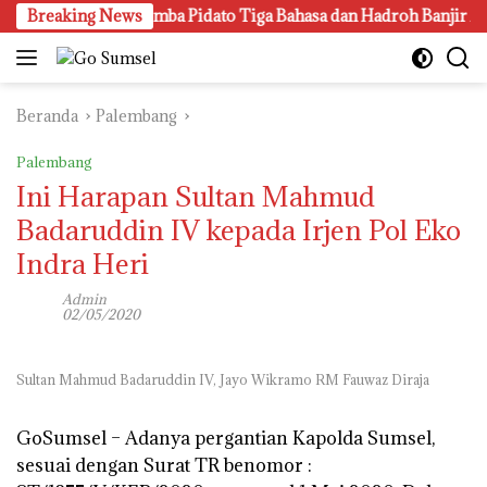
Langsung
gung Gen Z, Lomba Pidato Tiga Bahasa dan Hadroh Banjir Apres
Breaking News
ke
konten
Beranda
Palembang
Palembang
Ini Harapan Sultan Mahmud
Badaruddin IV kepada Irjen Pol Eko
Indra Heri
Admin
02/05/2020
Sultan Mahmud Badaruddin IV, Jayo Wikramo RM Fauwaz Diraja
GoSumsel –
Adanya pergantian Kapolda Sumsel,
sesuai dengan Surat TR benomor :