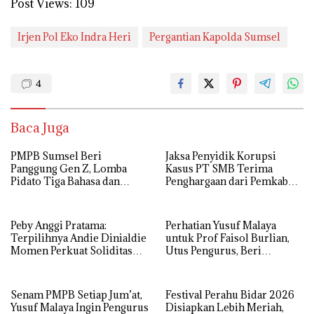
Post Views:
109
Irjen Pol Eko Indra Heri
Pergantian Kapolda Sumsel
4
Baca Juga
PMPB Sumsel Beri
Jaksa Penyidik Korupsi
Panggung Gen Z, Lomba
Kasus PT SMB Terima
Pidato Tiga Bahasa dan
Penghargaan dari Pemkab
Hadroh Banjir Apresiasi
MUBA
Peby Anggi Pratama:
Perhatian Yusuf Malaya
Terpilihnya Andie Dinialdie
untuk Prof Faisol Burlian,
Momen Perkuat Soliditas
Utus Pengurus, Beri
Golkar Sumsel
Semangat dan Tali Kasih
Senam PMPB Setiap Jum’at,
Festival Perahu Bidar 2026
Yusuf Malaya Ingin Pengurus
Disiapkan Lebih Meriah,