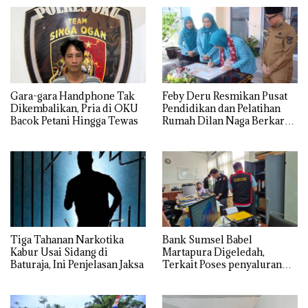
Gara-gara Handphone Tak
Feby Deru Resmikan Pusat
Dikembalikan, Pria di OKU
Pendidikan dan Pelatihan
Bacok Petani Hingga Tewas
Rumah Dilan Naga Berkarya
di OKU
Tiga Tahanan Narkotika
Bank Sumsel Babel
Kabur Usai Sidang di
Martapura Digeledah,
Baturaja, Ini Penjelasan Jaksa
Terkait Poses penyaluran
kredit Perumahan