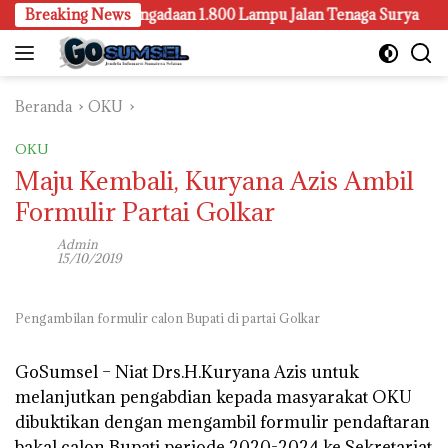
Langsung
ga Selidiki Pengadaan 1.800 Lampu Jalan Tenaga Surya
Breaking News
Ka
ke
konten
Beranda
OKU
OKU
Maju Kembali, Kuryana Azis Ambil
Formulir Partai Golkar
Admin
15/10/2019
Pengambilan formulir calon Bupati di partai Golkar
GoSumsel –
Niat Drs.H.Kuryana Azis untuk
melanjutkan pengabdian kepada masyarakat OKU
dibuktikan dengan mengambil formulir pendaftaran
bakal calon Bupati periode 2020-2024 ke Sekretariat