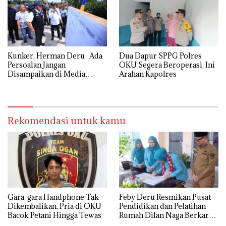
Kunker, Herman Deru : Ada
Dua Dapur SPPG Polres
Persoalan Jangan
OKU Segera Beroperasi, Ini
Disampaikan di Media
Arahan Kapolres
Sosial
Rekomendasi untuk kamu
Gara-gara Handphone Tak
Feby Deru Resmikan Pusat
Dikembalikan, Pria di OKU
Pendidikan dan Pelatihan
Bacok Petani Hingga Tewas
Rumah Dilan Naga Berkarya
di OKU