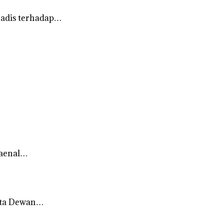
sadis terhadap…
Zaenal…
gota Dewan…