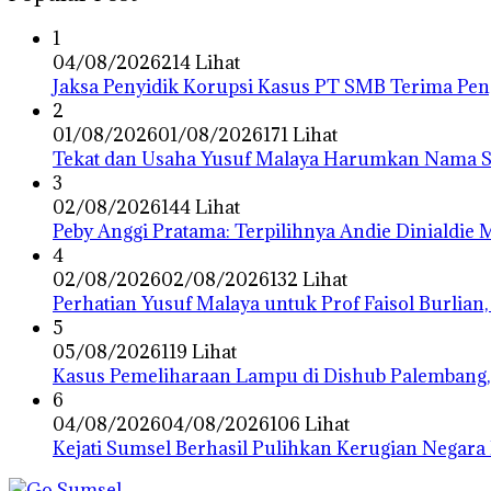
1
04/08/2026
214 Lihat
Jaksa Penyidik Korupsi Kasus PT SMB Terima P
2
01/08/2026
01/08/2026
171 Lihat
Tekat dan Usaha Yusuf Malaya Harumkan Nama Su
3
02/08/2026
144 Lihat
Peby Anggi Pratama: Terpilihnya Andie Dinialdie
4
02/08/2026
02/08/2026
132 Lihat
Perhatian Yusuf Malaya untuk Prof Faisol Burlian,
5
05/08/2026
119 Lihat
Kasus Pemeliharaan Lampu di Dishub Palembang,
6
04/08/2026
04/08/2026
106 Lihat
Kejati Sumsel Berhasil Pulihkan Kerugian Negara