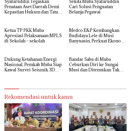
Syafaruddin Tegaskan
Sekda Muba Syafaruddin
Penataan Aset Daerah Demi
Cari Solusi Penguatan
Kepastian Hukum dan Tata
Belanja Pegawai
Kelola yang Akuntabel
Ketua TP PKK Muba
Medco E&P Kembangkan
Apresiasi Pelaksanaan MPLS
Budidaya Lele di Musi
di Sekolah – sekolah
Banyuasin, Perkuat Ekonomi
Masyarakat Desa Suka Maju
Dukung Ketahanan Energi
Bandar Sabu di Muba
Nasional, Pemkab Muba Siap
Ceburkan Diri ke Sungai
Kawal Survei Seismik 3D
Musi dan Ditemukan Tak
WK Corridor
Bernyawa
Rekomendasi untuk kamu