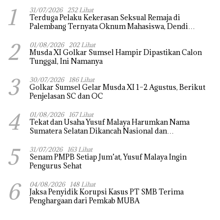
1
31/07/2026
252 Lihat
Terduga Pelaku Kekerasan Seksual Remaja di
Palembang Ternyata Oknum Mahasiswa, Dendi
Saputra Masih Diburu
2
01/08/2026
202 Lihat
Musda XI Golkar Sumsel Hampir Dipastikan Calon
Tunggal, Ini Namanya
3
30/07/2026
186 Lihat
Golkar Sumsel Gelar Musda XI 1–2 Agustus, Berikut
Penjelasan SC dan OC
4
01/08/2026
167 Lihat
Tekat dan Usaha Yusuf Malaya Harumkan Nama
Sumatera Selatan Dikancah Nasional dan
Internasional
5
31/07/2026
163 Lihat
Senam PMPB Setiap Jum’at, Yusuf Malaya Ingin
Pengurus Sehat
6
04/08/2026
148 Lihat
Jaksa Penyidik Korupsi Kasus PT SMB Terima
Penghargaan dari Pemkab MUBA