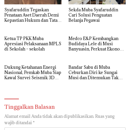
Syafaruddin Tegaskan
Sekda Muba Syafaruddin
Penataan Aset Daerah Demi
Cari Solusi Penguatan
Kepastian Hukum dan Tata
Belanja Pegawai
Kelola yang Akuntabel
Ketua TP PKK Muba
Medco E&P Kembangkan
Apresiasi Pelaksanaan MPLS
Budidaya Lele di Musi
di Sekolah – sekolah
Banyuasin, Perkuat Ekonomi
Masyarakat Desa Suka Maju
Dukung Ketahanan Energi
Bandar Sabu di Muba
Nasional, Pemkab Muba Siap
Ceburkan Diri ke Sungai
Kawal Survei Seismik 3D
Musi dan Ditemukan Tak
WK Corridor
Bernyawa
Tinggalkan Balasan
Alamat email Anda tidak akan dipublikasikan.
Ruas yang
wajib ditandai
*