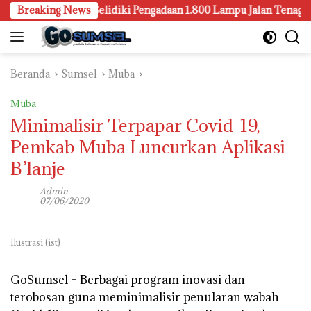
Langsung
Palembang Juga Selidiki Pengadaan 1.800 Lampu Jalan Tenaga Surya
Breaking News
ke
konten
Beranda
Sumsel
Muba
Muba
Minimalisir Terpapar Covid-19,
Pemkab Muba Luncurkan Aplikasi
B’lanje
Admin
07/06/2020
Ilustrasi (ist)
GoSumsel –
Berbagai program inovasi dan
terobosan guna meminimalisir penularan wabah