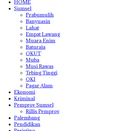
HOME
Sumsel
Prabumulih
Banyuasin
Lahat
Empat Lawang
Muara Enim
Baturaja
OKUT
Muba
Musi Rawas
Tebing Tinggi
OKI
Pagar Alam
Ekonomi
Kriminal
Pemprov Sumsel
Rillis Pemprov
Palembang
Pendidikan
Peristiwa