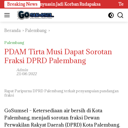
Langsung
an, Remaja di Banyuasin Jadi Korban Rudapaksa
Breaking News
Tenggela
ke
konten
Beranda
Palembang
Palembang
PDAM Tirta Musi Dapat Sorotan
Fraksi DPRD Palembang
Admin
23/08/2022
Rapat Paripurna DPRD Palembang terkait penyampaian pandangan
fraksi
GoSumsel –
Ketersediaan air bersih di Kota
Palembang, menjadi sorotan fraksi Dewan
Perwakilan Rakyat Daerah (DPRD) Kota Palembang.