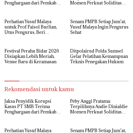
Penghargaan dari Pemkab
Momen Perkuat Soliditas
MUBA
Golkar Sumsel
Perhatian Yusuf Malaya
Senam PMPB Setiap Jum’at,
untuk Prof Faisol Burlian,
Yusuf Malaya Ingin Pengurus
Utus Pengurus, Beri
Sehat
Semangat dan Tali Kasih
Festival Perahu Bidar 2026
Ditpolairud Polda Sumsel
Disiapkan Lebih Meriah,
Gelar Pelatihan Kemampuan
Venue Baru di Keramasan
Teknis Penegakan Hukum
Rekomendasi untuk kamu
Jaksa Penyidik Korupsi
Peby Anggi Pratama:
Kasus PT SMB Terima
Terpilihnya Andie Dinialdie
Penghargaan dari Pemkab
Momen Perkuat Soliditas
MUBA
Golkar Sumsel
Perhatian Yusuf Malaya
Senam PMPB Setiap Jum’at,