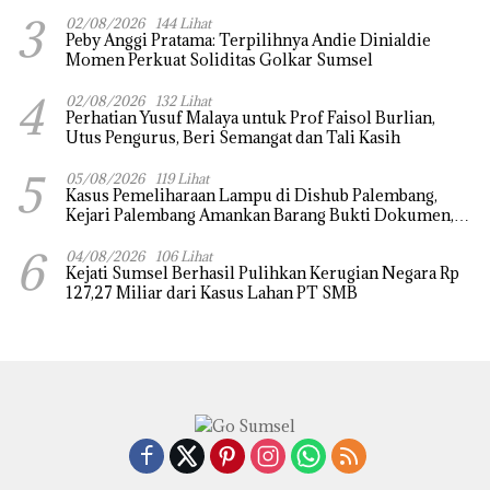
Internasional
3
02/08/2026
144 Lihat
Peby Anggi Pratama: Terpilihnya Andie Dinialdie
Momen Perkuat Soliditas Golkar Sumsel
4
02/08/2026
132 Lihat
Perhatian Yusuf Malaya untuk Prof Faisol Burlian,
Utus Pengurus, Beri Semangat dan Tali Kasih
5
05/08/2026
119 Lihat
Kasus Pemeliharaan Lampu di Dishub Palembang,
Kejari Palembang Amankan Barang Bukti Dokumen,
Uang dan Perhiasan
6
04/08/2026
106 Lihat
Kejati Sumsel Berhasil Pulihkan Kerugian Negara Rp
127,27 Miliar dari Kasus Lahan PT SMB