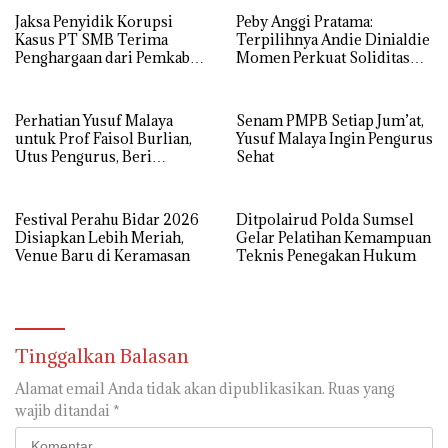
Jaksa Penyidik Korupsi
Peby Anggi Pratama:
Kasus PT SMB Terima
Terpilihnya Andie Dinialdie
Penghargaan dari Pemkab
Momen Perkuat Soliditas
MUBA
Golkar Sumsel
Perhatian Yusuf Malaya
Senam PMPB Setiap Jum’at,
untuk Prof Faisol Burlian,
Yusuf Malaya Ingin Pengurus
Utus Pengurus, Beri
Sehat
Semangat dan Tali Kasih
Festival Perahu Bidar 2026
Ditpolairud Polda Sumsel
Disiapkan Lebih Meriah,
Gelar Pelatihan Kemampuan
Venue Baru di Keramasan
Teknis Penegakan Hukum
Tinggalkan Balasan
Alamat email Anda tidak akan dipublikasikan.
Ruas yang
wajib ditandai
*