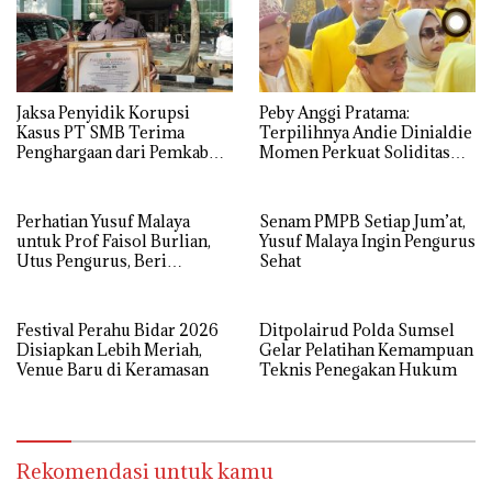
Jaksa Penyidik Korupsi
Peby Anggi Pratama:
Kasus PT SMB Terima
Terpilihnya Andie Dinialdie
Penghargaan dari Pemkab
Momen Perkuat Soliditas
MUBA
Golkar Sumsel
Perhatian Yusuf Malaya
Senam PMPB Setiap Jum’at,
untuk Prof Faisol Burlian,
Yusuf Malaya Ingin Pengurus
Utus Pengurus, Beri
Sehat
Semangat dan Tali Kasih
Festival Perahu Bidar 2026
Ditpolairud Polda Sumsel
Disiapkan Lebih Meriah,
Gelar Pelatihan Kemampuan
Venue Baru di Keramasan
Teknis Penegakan Hukum
Rekomendasi untuk kamu