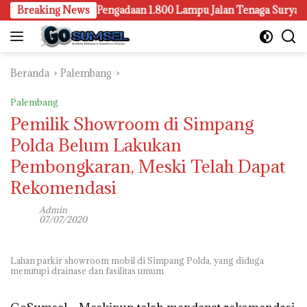
Langsung
ng Juga Selidiki Pengadaan 1.800 Lampu Jalan Tenaga Surya
Breaking News
ke
konten
Beranda
Palembang
Palembang
Pemilik Showroom di Simpang
Polda Belum Lakukan
Pembongkaran, Meski Telah Dapat
Rekomendasi
Admin
07/07/2020
Lahan parkir showroom mobil di Simpang Polda, yang diduga
menutupi drainase dan fasilitas umum