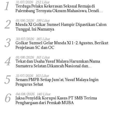
1
31/07/2026
252 Lihat
Terduga Pelaku Kekerasan Seksual Remaja di
Palembang Ternyata Oknum Mahasiswa, Dendi
Saputra Masih Diburu
2
01/08/2026
199 Lihat
Musda XI Golkar Sumsel Hampir Dipastikan Calon
Tunggal, Ini Namanya
3
30/07/2026
185 Lihat
Golkar Sumsel Gelar Musda XI 1–2 Agustus, Berikut
Penjelasan SC dan OC
4
01/08/2026
165 Lihat
Tekat dan Usaha Yusuf Malaya Harumkan Nama
Sumatera Selatan Dikancah Nasional dan
Internasional
5
31/07/2026
163 Lihat
Senam PMPB Setiap Jum’at, Yusuf Malaya Ingin
Pengurus Sehat
6
04/08/2026
140 Lihat
Jaksa Penyidik Korupsi Kasus PT SMB Terima
Penghargaan dari Pemkab MUBA