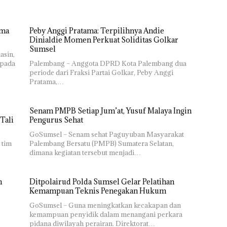
ima
Peby Anggi Pratama: Terpilihnya Andie
Dinialdie Momen Perkuat Soliditas Golkar
Sumsel
asin,
epada
Palembang – Anggota DPRD Kota Palembang dua
periode dari Fraksi Partai Golkar, Peby Anggi
Pratama,…
Senam PMPB Setiap Jum’at, Yusuf Malaya Ingin
Tali
Pengurus Sehat
GoSumsel – Senam sehat Paguyuban Masyarakat
 tim
Palembang Bersatu (PMPB) Sumatera Selatan,
dimana kegiatan tersebut menjadi…
h
Ditpolairud Polda Sumsel Gelar Pelatihan
Kemampuan Teknis Penegakan Hukum
GoSumsel – Guna meningkatkan kecakapan dan
kemampuan penyidik dalam menangani perkara
pidana diwilayah perairan. Direktorat…