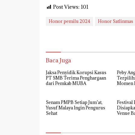
Post Views:
101
Honor pemilu 2024
Honor Satlinmas
Baca Juga
Jaksa Penyidik Korupsi Kasus
Peby Ang
PT SMB Terima Penghargaan
Terpilih
dari Pemkab MUBA
Momen P
Golkar 
Senam PMPB Setiap Jum’at,
Festival
Yusuf Malaya Ingin Pengurus
Disiapka
Sehat
Venue B