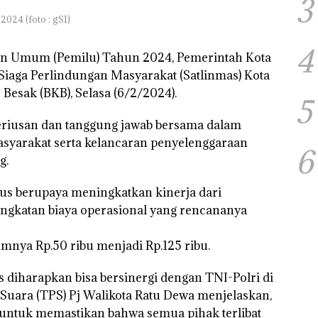
3
024 (foto : gS1)
4
n Umum (Pemilu) Tahun 2024, Pemerintah Kota
iaga Perlindungan Masyarakat (Satlinmas) Kota
Besak (BKB), Selasa (6/2/2024).
5
seriusan dan tanggung jawab bersama dalam
syarakat serta kelancaran penyelenggaraan
6
g.
us berupaya meningkatkan kinerja dari
ningkatan biaya operasional yang rencananya
mnya Rp.50 ribu menjadi Rp.125 ribu.
as diharapkan bisa bersinergi dengan TNI-Polri di
ara (TPS) Pj Walikota Ratu Dewa menjelaskan,
 untuk memastikan bahwa semua pihak terlibat