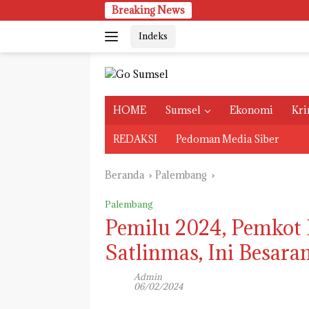
Langsung
Breaking News
ke
Indeks
konten
HOME
Sumsel
Ekonomi
Kri
REDAKSI
Pedoman Media Siber
Beranda
Palembang
Palembang
Pemilu 2024, Pemkot
Satlinmas, Ini Besara
Admin
06/02/2024