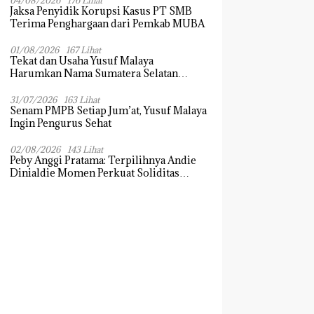
04/08/2026
176 Lihat
Jaksa Penyidik Korupsi Kasus PT SMB
Terima Penghargaan dari Pemkab MUBA
01/08/2026
167 Lihat
Tekat dan Usaha Yusuf Malaya
Harumkan Nama Sumatera Selatan
Dikancah Nasional dan Internasional
31/07/2026
163 Lihat
Senam PMPB Setiap Jum’at, Yusuf Malaya
Ingin Pengurus Sehat
02/08/2026
143 Lihat
Peby Anggi Pratama: Terpilihnya Andie
Dinialdie Momen Perkuat Soliditas
Golkar Sumsel