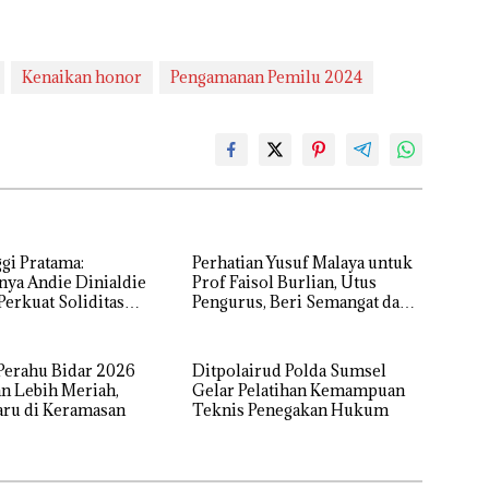
Kenaikan honor
Pengamanan Pemilu 2024
gi Pratama:
Perhatian Yusuf Malaya untuk
nya Andie Dinialdie
Prof Faisol Burlian, Utus
erkuat Soliditas
Pengurus, Beri Semangat dan
Sumsel
Tali Kasih
 Perahu Bidar 2026
Ditpolairud Polda Sumsel
n Lebih Meriah,
Gelar Pelatihan Kemampuan
aru di Keramasan
Teknis Penegakan Hukum