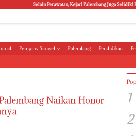
Selain Perawatan, Kejari Palembang Juga Selidiki Pengadaan
minal
Pemprov Sumsel
Palembang
Pendidikan
Pe
Pop
1
 Palembang Naikan Honor
nnya
2