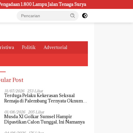
 1.800 Lampu Jalan Tenaga Surya
Kasus Pemeliharaan Lam
ristiwa
Politik
Advertorial
ular Post
31/07/2026
253 Lihat
Terduga Pelaku Kekerasan Seksual
Remaja di Palembang Ternyata Oknum
Mahasiswa, Dendi Saputra Masih Diburu
01/08/2026
205 Lihat
Musda XI Golkar Sumsel Hampir
Dipastikan Calon Tunggal, Ini Namanya