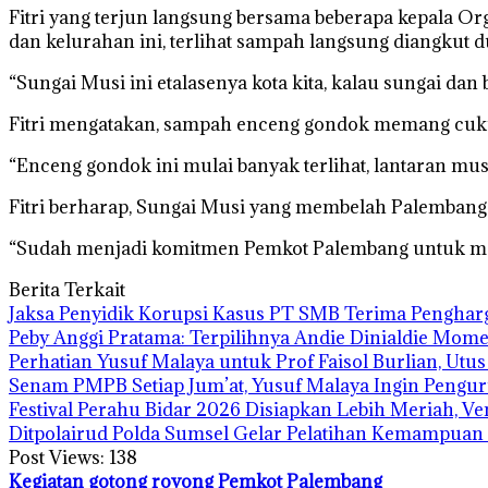
Fitri yang terjun langsung bersama beberapa kepala O
dan kelurahan ini, terlihat sampah langsung diangku
“Sungai Musi ini etalasenya kota kita, kalau sungai dan
Fitri mengatakan, sampah enceng gondok memang cukup
“Enceng gondok ini mulai banyak terlihat, lantaran mus
Fitri berharap, Sungai Musi yang membelah Palembang in
“Sudah menjadi komitmen Pemkot Palembang untuk meng
Berita Terkait
Jaksa Penyidik Korupsi Kasus PT SMB Terima Pengha
Peby Anggi Pratama: Terpilihnya Andie Dinialdie Mome
Perhatian Yusuf Malaya untuk Prof Faisol Burlian, Utu
Senam PMPB Setiap Jum’at, Yusuf Malaya Ingin Pengur
Festival Perahu Bidar 2026 Disiapkan Lebih Meriah, V
Ditpolairud Polda Sumsel Gelar Pelatihan Kemampua
Post Views:
138
Kegiatan gotong royong
Pemkot Palembang