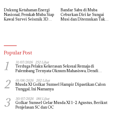
Dukung Ketahanan Energi
Bandar Sabu di Muba
Nasional, Pemkab Muba Siap
Ceburkan Diri ke Sungai
Kawal Survei Seismik 3D
Musi dan Ditemukan Tak
WK Corridor
Bernyawa
Popular Post
1
31/07/2026
252 Lihat
Terduga Pelaku Kekerasan Seksual Remaja di
Palembang Ternyata Oknum Mahasiswa, Dendi
Saputra Masih Diburu
2
01/08/2026
202 Lihat
Musda XI Golkar Sumsel Hampir Dipastikan Calon
Tunggal, Ini Namanya
3
30/07/2026
186 Lihat
Golkar Sumsel Gelar Musda XI 1–2 Agustus, Berikut
Penjelasan SC dan OC