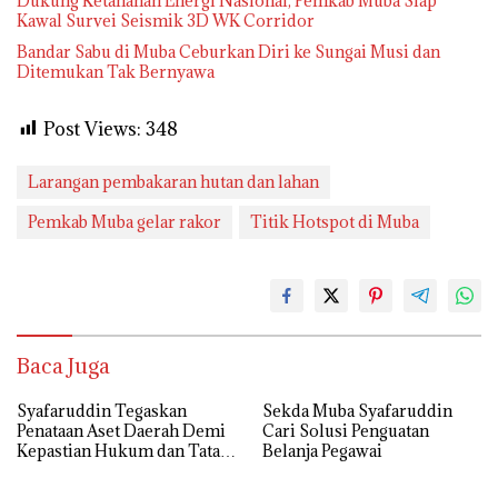
Dukung Ketahanan Energi Nasional, Pemkab Muba Siap
Kawal Survei Seismik 3D WK Corridor
Bandar Sabu di Muba Ceburkan Diri ke Sungai Musi dan
Ditemukan Tak Bernyawa
Post Views:
348
Larangan pembakaran hutan dan lahan
Pemkab Muba gelar rakor
Titik Hotspot di Muba
Baca Juga
Syafaruddin Tegaskan
Sekda Muba Syafaruddin
Penataan Aset Daerah Demi
Cari Solusi Penguatan
Kepastian Hukum dan Tata
Belanja Pegawai
Kelola yang Akuntabel