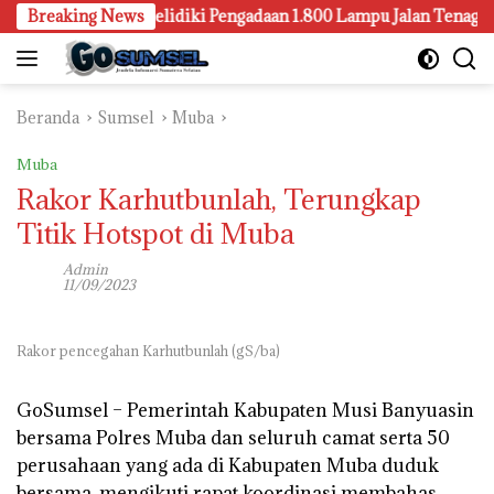
Langsung
 Palembang Juga Selidiki Pengadaan 1.800 Lampu Jalan Tenaga Sury
Breaking News
ke
konten
Beranda
Sumsel
Muba
Muba
Rakor Karhutbunlah, Terungkap
Titik Hotspot di Muba
Admin
11/09/2023
Rakor pencegahan Karhutbunlah (gS/ba)
GoSumsel –
Pemerintah Kabupaten Musi Banyuasin
bersama Polres Muba dan seluruh camat serta 50
perusahaan yang ada di Kabupaten Muba duduk
bersama, mengikuti rapat koordinasi membahas