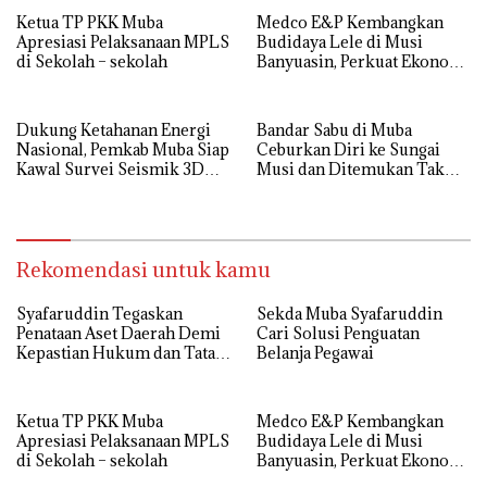
Ketua TP PKK Muba
Medco E&P Kembangkan
Apresiasi Pelaksanaan MPLS
Budidaya Lele di Musi
di Sekolah – sekolah
Banyuasin, Perkuat Ekonomi
Masyarakat Desa Suka Maju
Dukung Ketahanan Energi
Bandar Sabu di Muba
Nasional, Pemkab Muba Siap
Ceburkan Diri ke Sungai
Kawal Survei Seismik 3D
Musi dan Ditemukan Tak
WK Corridor
Bernyawa
Rekomendasi untuk kamu
Syafaruddin Tegaskan
Sekda Muba Syafaruddin
Penataan Aset Daerah Demi
Cari Solusi Penguatan
Kepastian Hukum dan Tata
Belanja Pegawai
Kelola yang Akuntabel
Ketua TP PKK Muba
Medco E&P Kembangkan
Apresiasi Pelaksanaan MPLS
Budidaya Lele di Musi
di Sekolah – sekolah
Banyuasin, Perkuat Ekonomi
Masyarakat Desa Suka Maju